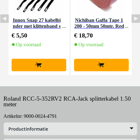
Innox Snap 27 kabelbi
Nichiban Gaffa Tape 1
S
nder met klittenband s
200 - 50mm 50mtr. Red
e
mal zwart (10 stuks)
€ 5,50
€ 18,70
€
Op voorraad
Op voorraad
O
l
+
+
Roland RCC-5-352RV2 RCA-Jack splitterkabel 1.50
meter
Artikelnr:
9000-0024-4791
Productinformatie