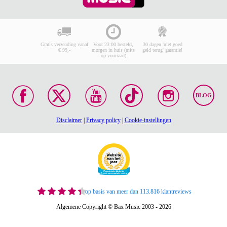
Gratis verzending vanaf
Voor 23:00 besteld,
30 dagen 'niet goed
€ 99,-
morgen in huis (mits
geld terug' garantie!
op voorraad)
BLOG
Disclaimer
|
Privacy policy
|
Cookie-instellingen
op basis van meer dan 113.816 klantreviews
Algemene Copyright © Bax Music 2003 - 2026