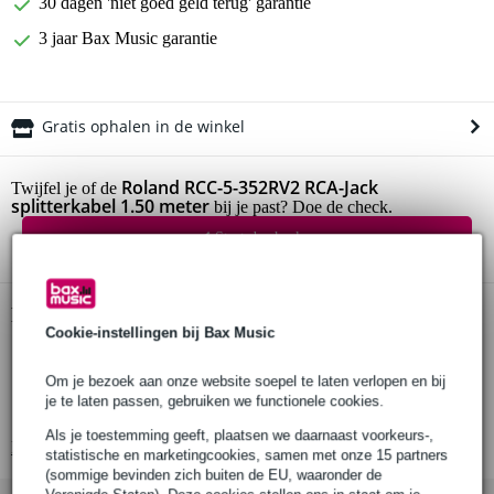
30 dagen 'niet goed geld terug' garantie
3 jaar Bax Music garantie
Gratis ophalen in de winkel
Roland RCC-5-352RV2 RCA-Jack
Twijfel je of de
splitterkabel 1.50 meter
bij je past? Doe de check.
Start de check
Productinformatie
Cookie-instellingen bij Bax Music
Roland RCC-5-352R RCA-Jack splitterkabel
Om je bezoek aan onze website soepel te laten verlopen en bij
lengte: 1.50 meter
je te laten passen, gebruiken we functionele cookies.
soort kabel: splitterkabel
Als je toestemming geeft, plaatsen we daarnaast voorkeurs-,
Bekijk alle productspecificaties
statistische en marketingcookies, samen met onze 15 partners
(sommige bevinden zich buiten de EU, waaronder de