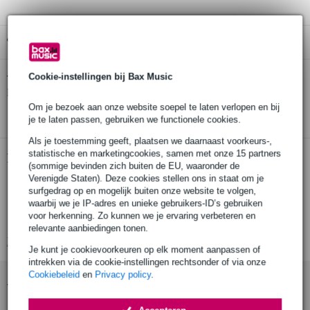
Gratis ophalen in de winkel
Cookie-instellingen bij Bax Music
Stagg SPC015L E Patchkabel 6-Pack
Twijfel je of de
bij je
past? Doe de check.
Om je bezoek aan onze website soepel te laten verlopen en bij
Start de check
je te laten passen, gebruiken we functionele cookies.
Als je toestemming geeft, plaatsen we daarnaast voorkeurs-,
statistische en marketingcookies, samen met onze 15 partners
Productinformatie
(sommige bevinden zich buiten de EU, waaronder de
Verenigde Staten). Deze cookies stellen ons in staat om je
Set van 6 patchkabels voor gitaareffecten
surfgedrag op en mogelijk buiten onze website te volgen,
Haakse jackpluggen.
waarbij we je IP-adres en unieke gebruikers-ID’s gebruiken
voor herkenning. Zo kunnen we je ervaring verbeteren en
Assortiment met 6 verschillende kleuren.
relevante aanbiedingen tonen.
Bekijk alle productspecificaties
Je kunt je cookievoorkeuren op elk moment aanpassen of
intrekken via de cookie-instellingen rechtsonder of via onze
Cookiebeleid
en
Privacy policy
.
Accessoires (10)