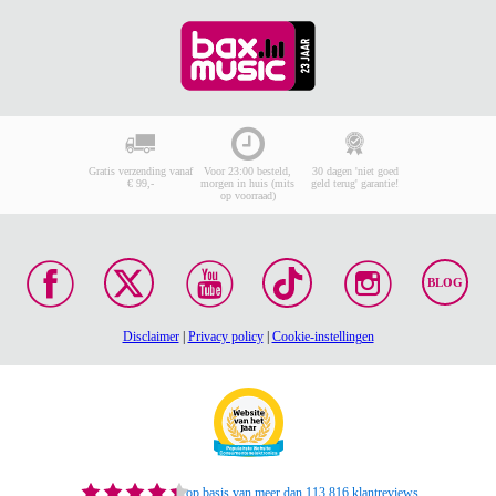
Gratis verzending vanaf
Voor 23:00 besteld,
30 dagen 'niet goed
€ 99,-
morgen in huis (mits
geld terug' garantie!
op voorraad)
BLOG
Disclaimer
|
Privacy policy
|
Cookie-instellingen
op basis van meer dan 113.816 klantreviews