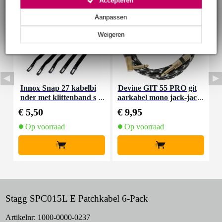
Accepteren
Aanpassen
Weigeren
Innox Snap 27 kabelbi
Devine GIT 55 PRO git
D
nder met klittenband s
aarkabel mono jack-jac
k
mal zwart (10 stuks)
k haaks 5.5 meter
j
€ 5,50
€ 9,95
€
Op voorraad
Op voorraad
+
+
Stagg SPC015L E Patchkabel 6-Pack
Artikelnr:
1000-0000-0237