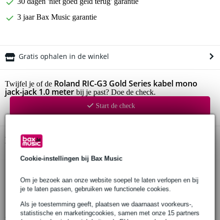
30 dagen 'niet goed geld terug' garantie
3 jaar Bax Music garantie
Gratis ophalen in de winkel
Roland RIC-G3 Gold Series kabel mono
Twijfel je of de
jack-jack 1.0 meter
bij je past? Doe de check.
Start de check
Productinformatie
Roland RIC-G3 instrumentkabel
Cookie-instellingen bij Bax Music
connectoren:
2x 6.35 mm TS jack recht
Om je bezoek aan onze website soepel te laten verlopen en bij
je te laten passen, gebruiken we functionele cookies.
verguld, 24K
lengte: 1 meter
Als je toestemming geeft, plaatsen we daarnaast voorkeurs-,
statistische en marketingcookies, samen met onze 15 partners
Bekijk alle productspecificaties