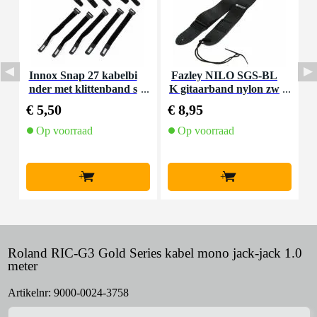
Innox Snap 27 kabelbi
Fazley NILO SGS-BL
N
nder met klittenband s
K gitaarband nylon zw
2
mal zwart (10 stuks)
art
€ 5,50
€ 8,95
€
Op voorraad
Op voorraad
+
+
Roland RIC-G3 Gold Series kabel mono jack-jack 1.0
meter
Artikelnr:
9000-0024-3758