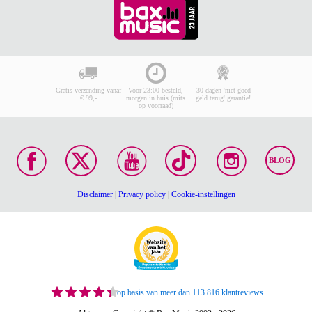
Gratis verzending vanaf
Voor 23:00 besteld,
30 dagen 'niet goed
€ 99,-
morgen in huis (mits
geld terug' garantie!
op voorraad)
BLOG
Disclaimer
|
Privacy policy
|
Cookie-instellingen
op basis van meer dan 113.816 klantreviews