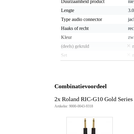
Duurzaamheid product
nie
Lengte
3.
Type audio connector
ja
Haaks of recht
rec
Kleur
zw
(deels) gekruld
Set
Vergulde connector
j
Geweven mantel
j
Combinatievoordeel
Gewicht en afmetingen inclusief verpakking
Gewicht
33
(incl. verpakking)
2x Roland RIC-G10 Gold Series
Afmeting
23,
Artikelnr: 9000-0043-9318
(incl. verpakking)
Productspecificaties
Roland RIC-G10 instrumentkab
connectoren: