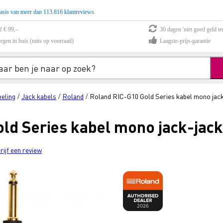
asis van meer dan 113.816 klantreviews
f € 99,-
30 dagen 'niet goed geld te
rgen in huis (mits op voorraad)
Laagste-prijs-garantie
eling
Jack kabels
Roland
Roland RIC-G10 Gold Series kabel mono jack
/
/
/
ld Series kabel mono jack-jack
rijf een review