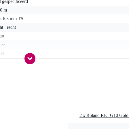
t gespecificeerd
00 m
ck 6.3 mm TS
ht - recht
art
nee
nee
a
a
6 gr
5 x 20,5 x 3,0 cm
el