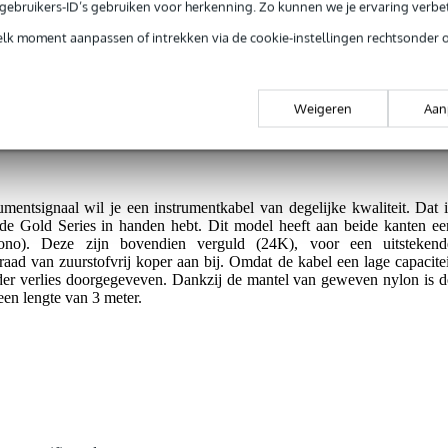
no jack-jack 3 meter
e gebruikers-ID’s gebruiken voor herkenning. Zo kunnen we je ervaring verb
elk moment aanpassen of intrekken via de cookie-instellingen rechtsonder 
jg je levenslange garantie op fabrieksfouten.
Weigeren
Aan
op fabrieksfouten.
umentsignaal wil je een instrumentkabel van degelijke kwaliteit. Dat i
t de Gold Series in handen hebt. Dit model heeft aan beide kanten ee
no). Deze zijn bovendien verguld (24K), voor een uitstekend
raad van zuurstofvrij koper aan bij. Omdat de kabel een lage capacitei
onder verlies doorgegeveven. Dankzij de mantel van geweven nylon is d
een lengte van 3 meter.