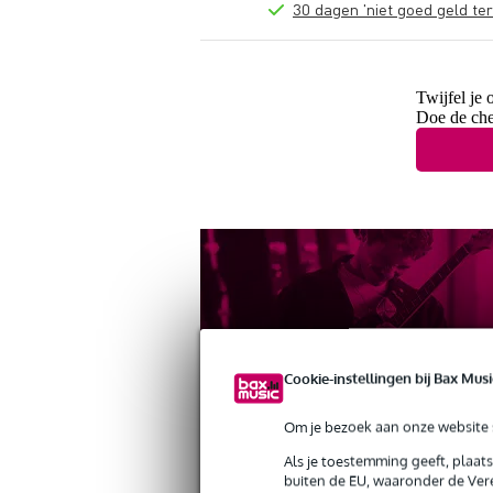
30 dagen 'niet goed geld ter
Twijfel je 
Doe de che
Cookie-instellingen bij Bax Musi
Om je bezoek aan onze website s
Productinformatie
Reviews
(3)
Als je toestemming geeft, plaat
buiten de EU, waaronder de Vere