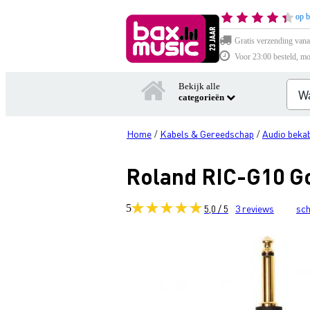
op b
Gratis verzending vana
Voor 23:00 besteld, mo
Bekijk alle
categorieën
Home
Kabels & Gereedschap
Audio bekab
/
/
Roland RIC-G10 Go
5
5,0 / 5
3
reviews
sch