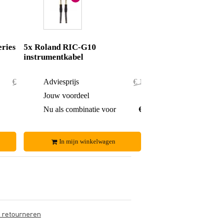
ries
5x Roland RIC-G10
instrumentkabel
€ 47,90
Adviesprijs
€ 119,75
€ 1,90
Jouw voordeel
€ 7,75
€ 46,-
Nu als combinatie voor
€ 112,-
In mijn winkelwagen
s retourneren