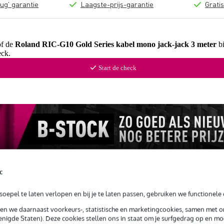
ug' garantie
Laagste-prijs-garantie
Grati
of de
Roland RIC-G10 Gold Series kabel mono jack-jack 3 meter
bi
ck.
Start de check
c
oepel te laten verlopen en bij je te laten passen, gebruiken we functionele 
sen we daarnaast voorkeurs-, statistische en marketingcookies, samen met 
nigde Staten). Deze cookies stellen ons in staat om je surfgedrag op en mog