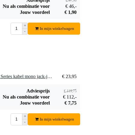
Adviesprijs
€ 47,90
Nu als combinatie voor
€ 46,-
Mais comme ça, tt seul, tt neuf, entre mes pédales et mon ampli, c
Jouw voordeel
€ 1,90
+
In mijn winkelwagen
-
Et le prix est vraiment vraiment bas pour cela.
Vertaal naar het Nederlands
5 x Roland RIC-G10 Gold Series kabel mono jack-jack 3 meter
€ 23,95
Adviesprijs
€ 119,75
Nu als combinatie voor
€ 112,-
Jouw voordeel
€ 7,75
+
In mijn winkelwagen
-