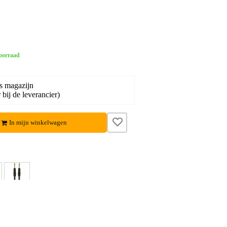
oorraad
s magazijn
bij de leverancier)
In mijn winkelwagen