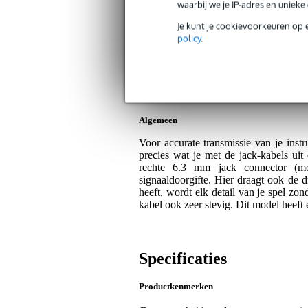
Roland RIC-G10 Gold Series kabel mo
waarbij we je IP-adres en uniek
Artikelnr:
9000-0043-9308
Je kunt je cookievoorkeuren op 
Servicebelofte
policy
.
Bax Music Garantie
: Op dit product kri
Op dit product krijg je levenslange garantie 
Algemeen
Voor accurate transmissie van je instr
precies wat je met de jack-kabels ui
rechte 6.3 mm jack connector (mo
signaaldoorgifte. Hier draagt ook de d
heeft, wordt elk detail van je spel z
kabel ook zeer stevig. Dit model heeft 
Specificaties
Productkenmerken