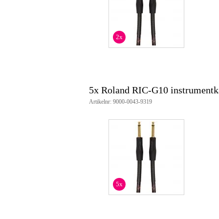
2x 6.35 mm TS jack recht
verguld, 24K
lengte: 3 meter
zuurstofvrij koperdraad
2x
mantel van geweven nylon
volledig frequentiebereik en ma
5x Roland RIC-G10 instrumentk
Artikelnr: 9000-0043-9319
5x