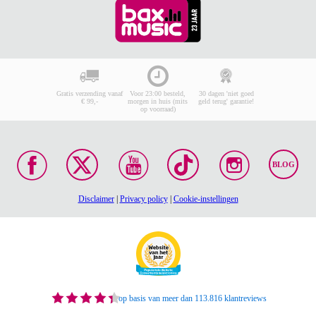
Gratis verzending vanaf
Voor 23:00 besteld,
30 dagen 'niet goed
€ 99,-
morgen in huis (mits
geld terug' garantie!
op voorraad)
BLOG
Disclaimer
|
Privacy policy
|
Cookie-instellingen
op basis van meer dan 113.816 klantreviews