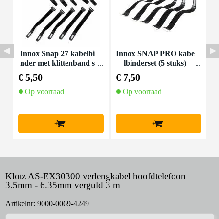
Innox Snap 27 kabelbi
Innox SNAP PRO kabe
nder met klittenband s
lbinderset (5 stuks)
K
mal zwart (10 stuks)
€ 5,50
€ 7,50
€
Op voorraad
Op voorraad
+
+
Klotz AS-EX30300 verlengkabel hoofdtelefoon
3.5mm - 6.35mm verguld 3 m
Artikelnr:
9000-0069-4249