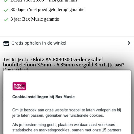
30 dagen 'niet goed geld terug' garantie
3 jaar Bax Music garantie
Gratis ophalen in de winkel
Klotz AS-EX30300 verlengkabel
Twijfel je of de
hoofdtelefoon 3.5mm - 6.35mm verguld 3 m
bij je past?
Doe de check.
Start de check
Cookie-instellingen bij Bax Music
Productinformatie
verlengkabel
Om je bezoek aan onze website soepel te laten verlopen en bij
je te laten passen, gebruiken we functionele cookies.
voor hoofdtelefoon
Als je toestemming geeft, plaatsen we daarnaast voorkeurs-,
kabeltype: PCD201
statistische en marketingcookies, samen met onze 15 partners