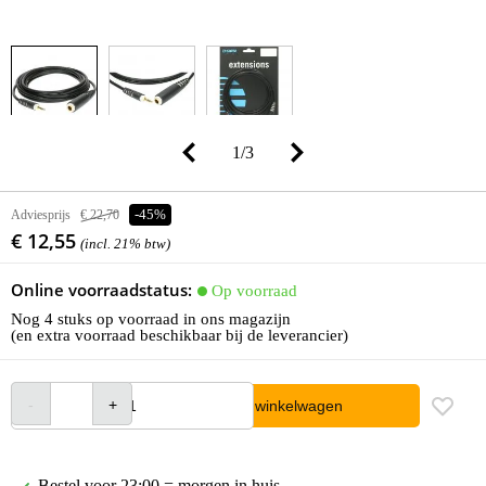
1
/
3
Adviesprijs
€ 22,70
-45%
€ 12,55
(incl. 21% btw)
Online voorraadstatus:
Op voorraad
Nog 4 stuks op voorraad in ons magazijn
(en extra voorraad beschikbaar bij de leverancier)
In winkelwagen
Bestel voor 23:00 = morgen in huis