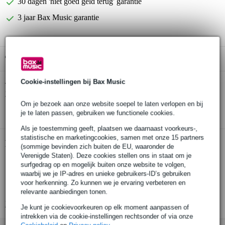
30 dagen 'niet goed geld terug' garantie
3 jaar Bax Music garantie
Gratis ophalen in de winkel
Cookie-instellingen bij Bax Music
Klotz AYU-2 Y adapter TS 6.35mm mono -
Twijfel je of de
2x TS 6.35mm mono 0.2m
bij je past? Doe de check.
Om je bezoek aan onze website soepel te laten verlopen en bij
Start de check
je te laten passen, gebruiken we functionele cookies.
Als je toestemming geeft, plaatsen we daarnaast voorkeurs-,
statistische en marketingcookies, samen met onze 15 partners
Productinformatie
(sommige bevinden zich buiten de EU, waaronder de
Verenigde Staten). Deze cookies stellen ons in staat om je
Y-adapter
surfgedrag op en mogelijk buiten onze website te volgen,
waarbij we je IP-adres en unieke gebruikers-ID’s gebruiken
splitst monosignaal in 2 mono signalen
voor herkenning. Zo kunnen we je ervaring verbeteren en
kabeltype: PCU201-Z
relevante aanbiedingen tonen.
Bekijk alle productspecificaties
Je kunt je cookievoorkeuren op elk moment aanpassen of
intrekken via de cookie-instellingen rechtsonder of via onze