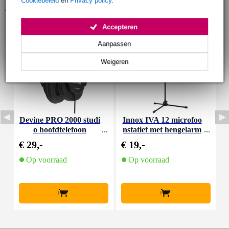
Cookiebeleid
en
Privacy policy
.
Accessoires (29)
Accepteren
Aanpassen
Weigeren
Devine PRO 2000 studi
Innox IVA 12 microfoo
I
o hoofdtelefoon
nstatief met hengelarm
n
€ 29,-
€ 19,-
€
Op voorraad
Op voorraad
+
+