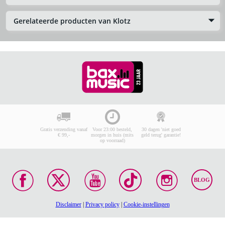
Gerelateerde producten van Klotz
Gratis verzending vanaf
Voor 23:00 besteld,
30 dagen 'niet goed
€ 99,-
morgen in huis (mits
geld terug' garantie!
op voorraad)
BLOG
Disclaimer
|
Privacy policy
|
Cookie-instellingen