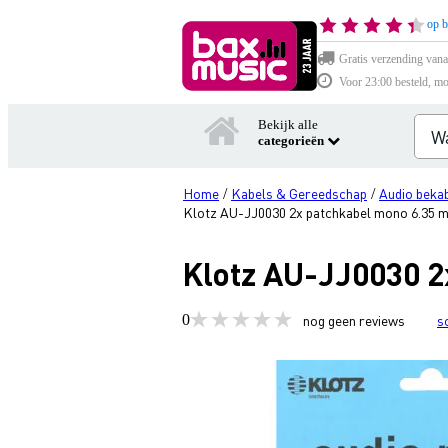
op b
Gratis verzending vana
Voor 23:00 besteld, mo
Bekijk alle
categorieën
Home
Kabels & Gereedschap
Audio bekab
/
/
Klotz AU-JJ0030 2x patchkabel mono 6.35 
Klotz AU-JJ0030 2
0
nog geen reviews
s