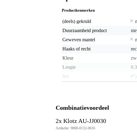
Productkenmerken
(deels) gekruld
Duurzaamheid product
nie
Geweven mantel
Haaks of recht
rec
Kleur
zw
Lengte
0.
Set
j
Type audio connector
ja
Vergulde connector
j
Combinatievoordeel
Gewicht en afmetingen inclusief verpakking
Gewicht
85 
(incl. verpakking)
2x Klotz AU-JJ0030
Afmeting
23,
Artikelnr: 9000-0132-0616
(incl. verpakking)