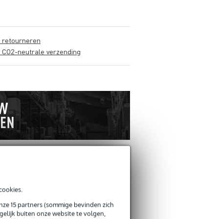
s retourneren
s CO2-neutrale verzending
ANDEREN KOCHTEN
cookies.
OOK
onze 15 partners (sommige bevinden zich
elijk buiten onze website te volgen,
Schrijf zelf een review