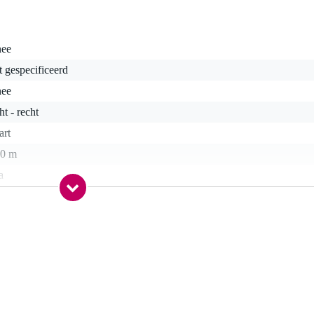
nee
t gespecificeerd
nee
ht - recht
art
30 m
a
ck 6.3 mm TS
a
gr
5 x 16,5 x 1,5 cm