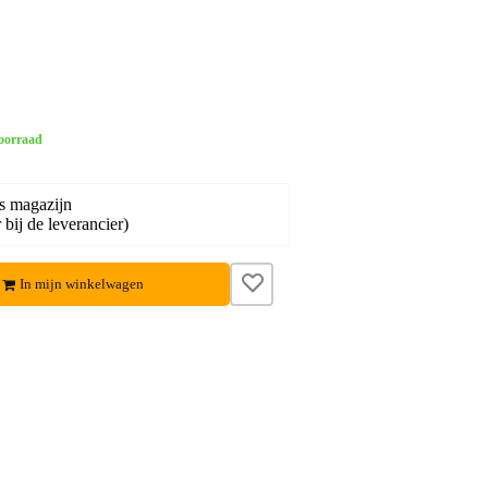
oorraad
s magazijn
bij de leverancier)
In mijn winkelwagen