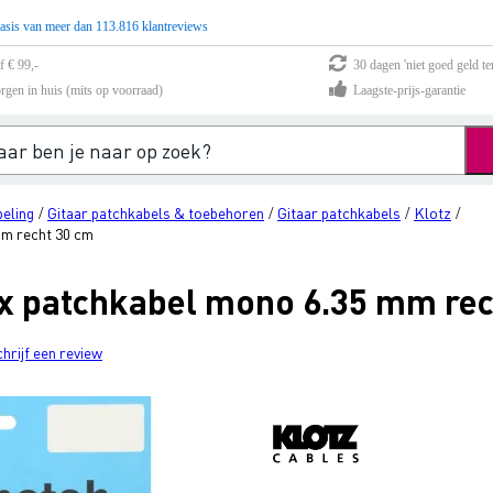
asis van meer dan 113.816 klantreviews
f € 99,-
30 dagen 'niet goed geld te
rgen in huis (mits op voorraad)
Laagste-prijs-garantie
eling
Gitaar patchkabels & toebehoren
Gitaar patchkabels
Klotz
/
/
/
/
mm recht 30 cm
x patchkabel mono 6.35 mm rec
chrijf een review