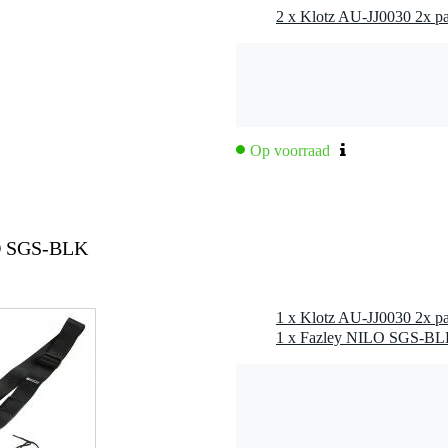
Op voorraad
g, 2p, 6.35 mm
LO SGS-BLK
1 x Fazley NILO SGS-BLK