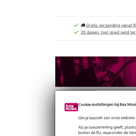
Gratis verzending vanaf €
30 dagen 'niet goed geld ter
Cookie-instellingen bij Bax Musi
Om je bezoek aan onze website s
Productinformatie
Reviews
(0)
Als je toestemming geeft, plaat
Klotz AU-JJ0030 2x patchkabel mono
buiten de EU, waaronder de Vere