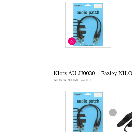
Productspecificaties
set van 2 patchkabels
zeer flexibel
ongebalanceerd
24-karaats vergulde contacten
kabeltype: PCU101, Ø 4.5 mm
kabellengte: 30 cm
2x
mantel: PVC
aansluitingen: 2x rechte jackplu
kleur: zwart
Klotz AU-JJ0030 + Fazley NI
Artikelnr: 9000-0132-0611
+