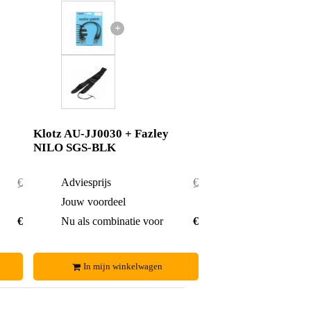
+
Klotz AU-JJ0030 + Fazley
NILO SGS-BLK
€ 20,50
Adviesprijs
€ 19,20
€ 1,40
Jouw voordeel
€ 1,80
€ 19,10
Nu als combinatie voor
€ 17,40
In mijn winkelwagen