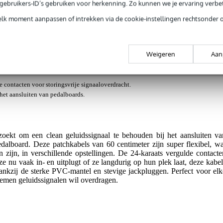
e gebruikers-ID’s gebruiken voor herkenning. Zo kunnen we je ervaring verb
elk moment aanpassen of intrekken via de cookie-instellingen rechtsonder 
jg je levenslange garantie op fabrieksfouten.
op fabrieksfouten.
Weigeren
Aan
 contacten voor storingsvrije signaaloverdracht.
het aansluiten van pedalboards.
oekt om een clean geluidssignaal te behouden bij het aansluiten va
pedalboard. Deze patchkabels van 60 centimeter zijn super flexibel, wa
n zijn, in verschillende opstellingen. De 24-karaats vergulde contacte
e nu vaak in- en uitplugt of ze langdurig op hun plek laat, deze kabel
nkzij de sterke PVC-mantel en stevige jackpluggen. Perfect voor elk
lemen geluidssignalen wil overdragen.