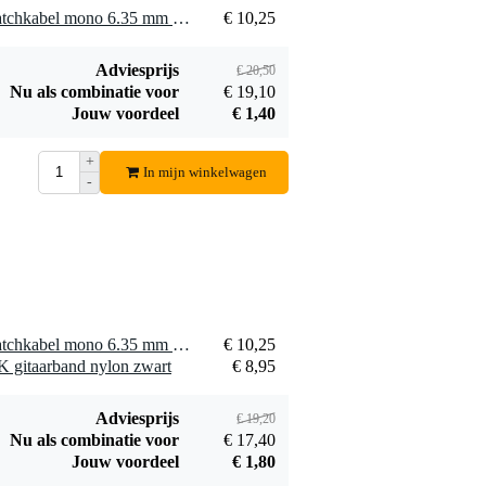
2 x Klotz AU-JJ0030 2x patchkabel mono 6.35 mm recht 30 cm
€ 10,25
Adviesprijs
€ 20,50
Nu als combinatie voor
€ 19,10
Fazley C5
Fazley LETA
Jouw voordeel
€ 1,40
universele
PGSW2-BLK brede
€ 5,35
€ 19,95
gitaarcapo
gitaarband gevoerd
+
In mijn winkelwagen
leder zwart
Bestel mee
Bestel mee
-
1 x Klotz AU-JJ0030 2x patchkabel mono 6.35 mm recht 30 cm
€ 10,25
 gitaarband nylon zwart
€ 8,95
Adviesprijs
€ 19,20
Nu als combinatie voor
€ 17,40
Jouw voordeel
€ 1,80