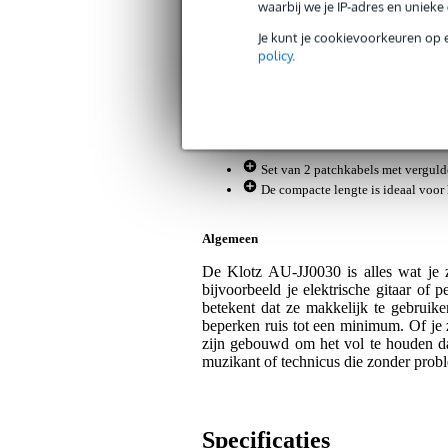
Artikelnr:
9000-0132-0019
waarbij we je IP-adres en uniek
Servicebelofte
Je kunt je cookievoorkeuren op 
policy
.
Bax Music Garantie
: Op dit product kri
Op dit product krijg je levenslange garantie 
Plus- en minpunten
Set van 2 patchkabels met vergulde
De compacte lengte is ideaal voor 
Algemeen
De Klotz AU-JJ0030 is alles wat je z
bijvoorbeeld je elektrische gitaar of 
betekent dat ze makkelijk te gebruike
beperken ruis tot een minimum. Of je z
zijn gebouwd om het vol te houden da
muzikant of technicus die zonder prob
Specificaties