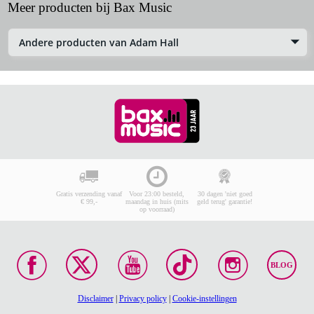
Meer producten bij Bax Music
Andere producten van Adam Hall
Gratis verzending vanaf
Voor 23:00 besteld,
30 dagen 'niet goed
€ 99,-
maandag in huis (mits
geld terug' garantie!
op voorraad)
BLOG
Disclaimer
|
Privacy policy
|
Cookie-instellingen