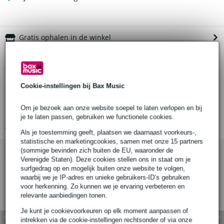
Gratis ophalen in de winkel
Productinformatie
lengte: 8 meter
Cookie-instellingen bij Bax Music
breedte: 50 mm
Om je bezoek aan onze website soepel te laten verlopen en bij
type ratel: drukklemratel
je te laten passen, gebruiken we functionele cookies.
Bekijk alle productspecificaties
Als je toestemming geeft, plaatsen we daarnaast voorkeurs-,
statistische en marketingcookies, samen met onze 15 partners
(sommige bevinden zich buiten de EU, waaronder de
Bekijk ook eens (4)
Verenigde Staten). Deze cookies stellen ons in staat om je
surfgedrag op en mogelijk buiten onze website te volgen,
waarbij we je IP-adres en unieke gebruikers-ID’s gebruiken
voor herkenning. Zo kunnen we je ervaring verbeteren en
relevante aanbiedingen tonen.
Je kunt je cookievoorkeuren op elk moment aanpassen of
intrekken via de cookie-instellingen rechtsonder of via onze