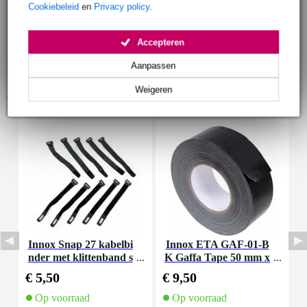
Cookiebeleid
en
Privacy policy
.
Accepteren
Aanpassen
Weigeren
Accessoires (9)
Innox Snap 27 kabelbi
Innox ETA GAF-01-B
I
nder met klittenband s
K Gaffa Tape 50 mm x
mal zwart (10 stuks)
50 m zwart
€ 5,50
€ 9,50
€
Op voorraad
Op voorraad