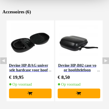
Accessoires (6)
Devine HP-BAG univer
Devine HP-B02 case vo
I
sele hardcase voor hoof
or hoofdtelefoon
dtelefoons
€ 19,95
€ 8,50
€
Op voorraad
Op voorraad
+
+