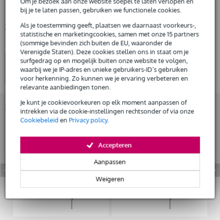
Om je bezoek aan onze website soepel te laten verlopen en
bij je te laten passen, gebruiken we functionele cookies.
impedantie: 64 ohm
Huur dit product
Als je toestemming geeft, plaatsen we daarnaast voorkeurs-,
Bekijk alle productspecificaties
statistische en marketingcookies, samen met onze 15 partners
(sommige bevinden zich buiten de EU, waaronder de
Bekijk ook eens (1)
Verenigde Staten). Deze cookies stellen ons in staat om je
surfgedrag op en mogelijk buiten onze website te volgen,
waarbij we je IP-adres en unieke gebruikers-ID’s gebruiken
voor herkenning. Zo kunnen we je ervaring verbeteren en
relevante aanbiedingen tonen.
Je kunt je cookievoorkeuren op elk moment aanpassen of
Bekijk ook eens (3)
intrekken via de cookie-instellingen rechtsonder of via onze
Cookiebeleid
en
Privacy policy
.
Accepteren
Aanpassen
Weigeren