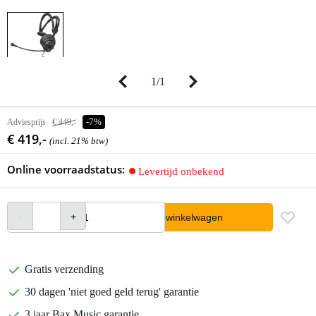
1
/
1
Adviesprijs
€ 449,-
-7%
€ 419,-
(incl. 21% btw)
Online voorraadstatus:
Levertijd onbekend
In winkelwagen
Gratis verzending
30 dagen 'niet goed geld terug' garantie
3 jaar Bax Music garantie