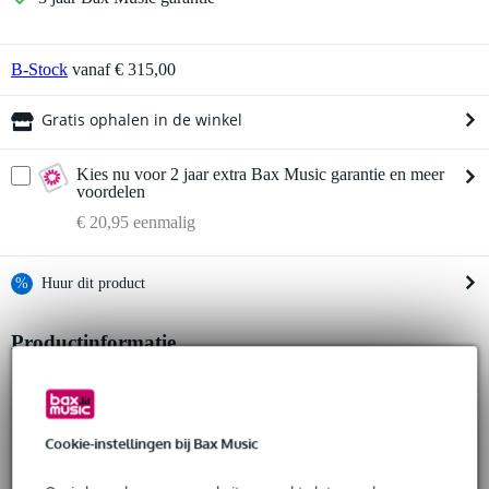
B-Stock
vanaf € 315,00
Gratis ophalen in de winkel
Kies nu voor 2 jaar extra Bax Music garantie en meer
voordelen
€ 20,95 eenmalig
%
Huur dit product
Productinformatie
Huur dit product al vanaf 30 euro per maand
Huur meerdere producten tegelijk: min. € 300,- en max.
Sennheiser HME 26 S
€ 2.500,-
Gratis
broadcast headset
thuisbezorgd of op te halen in de winkel
Al na 4 maanden maandelijks opzegbaar
hoofdtelefoon:
Cookie-instellingen bij Bax Music
De mogelijkheid om je product(en) met korting te kopen
ingebouwde ActiveGard limiter
Snelle vervanging door Bax Music bij een defect
frequentiebereik: 6 Hz - 18 KHz