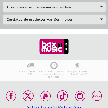
Alternatieve producten andere merken
Gerelateerde producten van Sennheiser
Gratis verzending vanaf
Voor 23:00 besteld,
30 dagen 'niet goed
€ 99,-
morgen in huis (mits
geld terug' garantie!
op voorraad)
BLOG
Disclaimer
|
Privacy policy
|
Cookie-instellingen