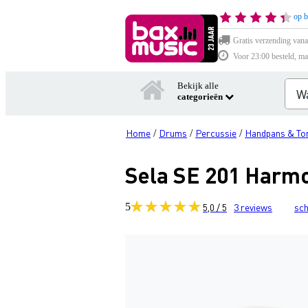
op b
Gratis verzending vana
Voor 23:00 besteld, ma
Bekijk alle
categorieën
Home
Drums
Percussie
Handpans & To
/
/
/
Sela SE 201 Harmo
5
5,0 / 5
3
reviews
sch