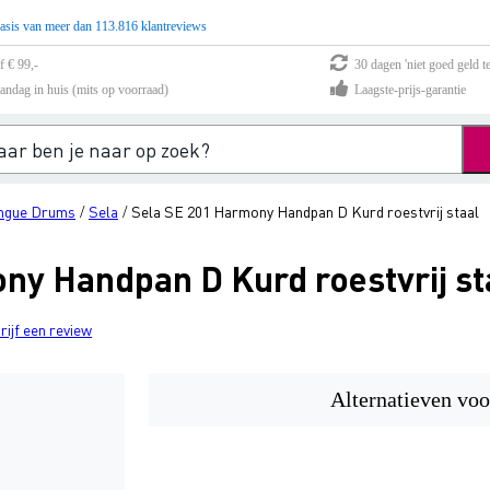
asis van meer dan 113.816 klantreviews
f € 99,-
30 dagen 'niet goed geld te
andag in huis (mits op voorraad)
Laagste-prijs-garantie
ngue Drums
Sela
Sela SE 201 Harmony Handpan D Kurd roestvrij staal
/
/
ny Handpan D Kurd roestvrij st
rijf een review
Alternatieven voo