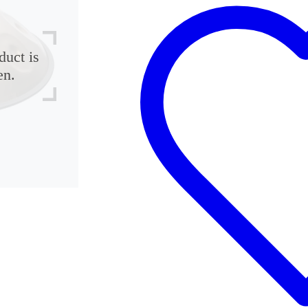
duct is
en.