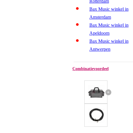
Rotterdam
Bax Music winkel in
Amsterdam
Bax Music winkel in
Apeldoorn
Bax Music winkel in
Antwerpen
Combinatievoordeel
+