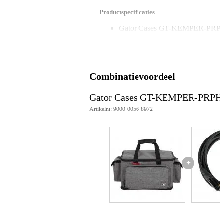
Productspecificaties
Gator Cases GT-KEMPER-PR
draagtas voor Kemper Profiling
geschikt voor: Kemper Profiler
uitneembaar tussenschot zodat 
versterke voorzijde ter bescher
ritscompartiment voor het Expre
Combinatievoordeel
dubbele mesh zakken aan de zijk
10 mm gevoerde schouderband
Gator Cases GT-KEMPER-PRPH
5 mm versterke handgreep
rubberen voetjes aan de onderzi
Artikelnr: 9000-0056-8972
afmetingen binnenkant: 41.92 x
afmetingen buitenkant: 58.42 x 
gewicht: 1.54 kg
+