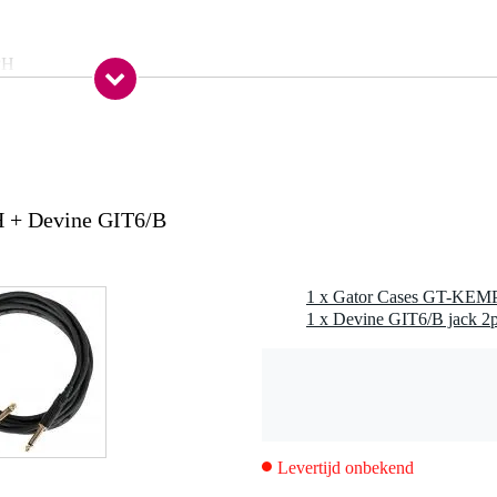
PH
 Amps
 Amp Head, Profiler Remote & Expression Pedal
de Head en Remote geen contact maken
ming van de knoppen en display
ssion Pedal
ant voor voeding en kabels
 + Devine GIT6/B
jde
 25.40 x 19.05 cm
36.83 x 27.31
Levertijd onbekend