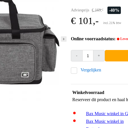
-40%
Adviesprijs
€ 169,-
€ 101,-
incl. 21% btw
Online voorraadstatus:
Lever
-
+
Vergelijken
Winkelvoorraad
Reserveer dit product en haal 
Bax Music winkel in 
Bax Music winkel in