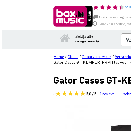
op b
Gratis verzending vana
Voor 23:00 besteld, ma
Bekijk alle
categorieën
Home
Gitaar
Gitaarversterker
Versterk
/
/
/
Gator Cases GT-KEMPER-PRPH tas voor K
Gator Cases GT-K
5
5,0 / 5
1
review
schr