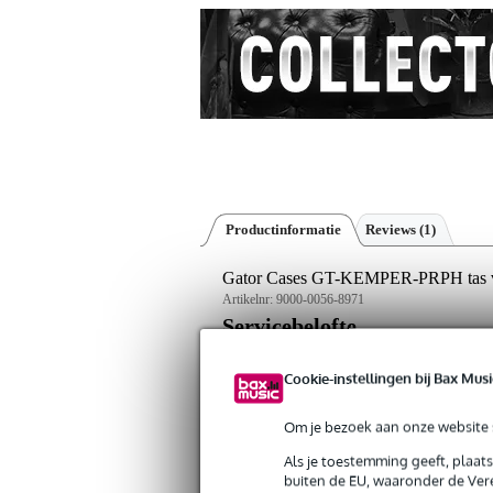
Productinformatie
Reviews
(1)
Gator Cases GT-KEMPER-PRPH tas v
Artikelnr:
9000-0056-8971
Servicebelofte
Cookie-instellingen bij Bax Musi
Bax Music Garantie
: Op dit product kri
Op dit product krijg je levenslange garantie 
Om je bezoek aan onze website s
Als je toestemming geeft, plaat
Algemeen
buiten de EU, waaronder de Vere