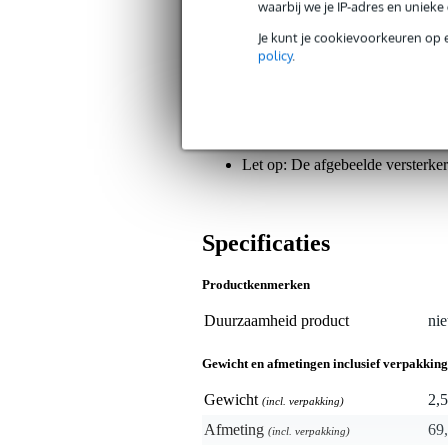
waarbij we je IP-adres en uniek
De Gator Cases GT-KEMPER-PRPH i
vervoeren. Daarnaast is er ook ruim
Je kunt je cookievoorkeuren op 
uitneembaar tussenschot kun je zowel 
policy
.
maken. Aan de zijkant van de tas zitt
onderzijde kun je deze transit bag met
nagedacht over het ontwerp met de pro
Tips of opmerkingen over dit produ
Let op: De afgebeelde versterker 
Specificaties
Productkenmerken
Duurzaamheid product
nie
Gewicht en afmetingen inclusief verpakking
Gewicht
2,5
(incl. verpakking)
Afmeting
69,
(incl. verpakking)