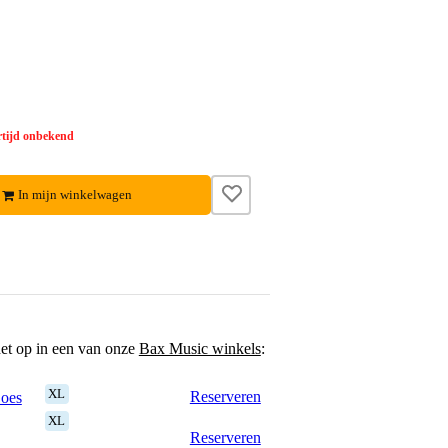
tijd onbekend
In mijn winkelwagen
het op in een van onze
Bax Music winkels
:
XL
Reserveren
Goes
XL
Reserveren