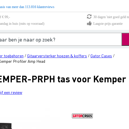
asis van meer dan 113.816 klantreviews
f € 99,-
30 dagen 'niet goed geld te
andag in huis (mits op voorraad)
Laagste-prijs-garantie
er toebehoren
Gitaarversterker hoezen & koffers
Gator Cases
/
/
/
emper Profiler Amp Head
EMPER-PRPH tas voor Kemper 
ijf een review