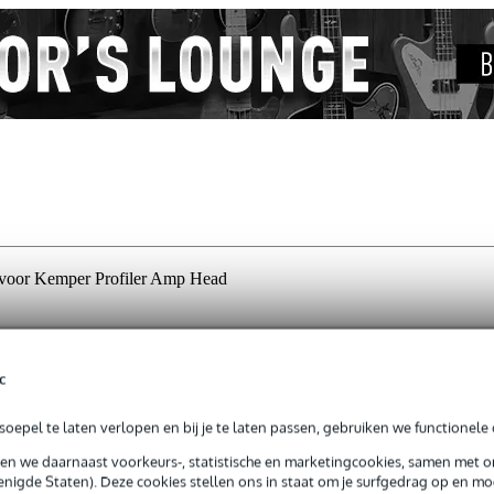
oor Kemper Profiler Amp Head
c
jg je levenslange garantie op fabrieksfouten.
op fabrieksfouten.
oepel te laten verlopen en bij je te laten passen, gebruiken we functionele 
sen we daarnaast voorkeurs-, statistische en marketingcookies, samen met 
nigde Staten). Deze cookies stellen ons in staat om je surfgedrag op en mog