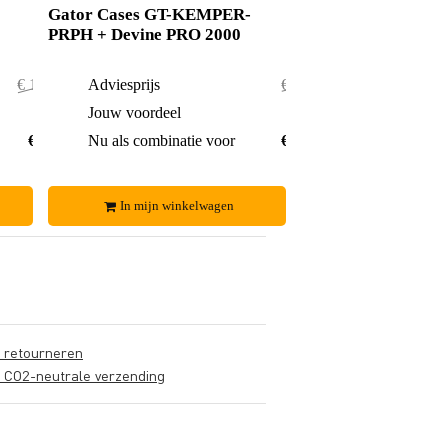
Gator Cases GT-KEMPER-
PRPH + Devine PRO 2000
€ 113,50
Adviesprijs
€ 130,-
€ 2,50
Jouw voordeel
€ 5,-
€ 111,-
Nu als combinatie voor
€ 125,-
In mijn winkelwagen
s retourneren
s CO2-neutrale verzending