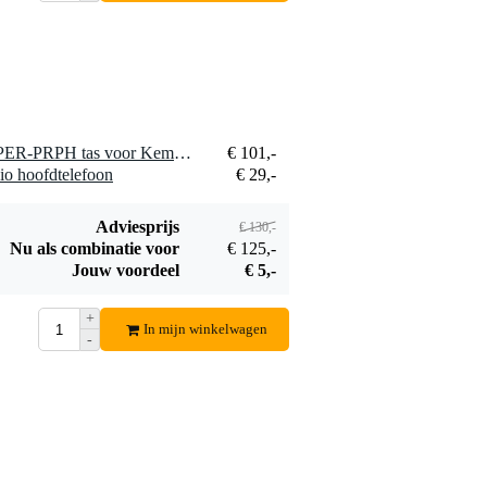
1 x Gator Cases GT-KEMPER-PRPH tas voor Kemper Profiler Amp Head
€ 101,-
io hoofdtelefoon
€ 29,-
Adviesprijs
€ 130,-
Nu als combinatie voor
€ 125,-
Jouw voordeel
€ 5,-
+
In mijn winkelwagen
-