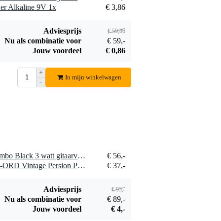
€ 37,-
Vintage Persion
r Alkaline 9V 1x
€ 3,86
Pedal&Amp
Bestel mee
Original Red tapijt
Adviesprijs
€ 59,86
80 x 60 cm
Nu als combinatie voor
€ 59,-
Jouw voordeel
€ 0,86
+
DRUMnBASE
In mijn winkelwagen
-
VP&A-BLR
€ 37,-
Vintage Persion
Pedal&Amp Red
Bestel mee
Black tapijt 80 x 60
cm
1 x Orange Crush Mini Combo Black 3 watt gitaarversterker
€ 56,-
1 x DRUMnBASE VP&A-ORD Vintage Persion Pedal&Amp Original Red tapijt 80 x 60 cm
€ 37,-
Adviesprijs
€ 93,-
Nu als combinatie voor
€ 89,-
Jouw voordeel
€ 4,-