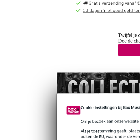
Gratis verzending vanaf €
30 dagen 'niet goed geld ter
Twijfel je 
Doe de che
Cookie-instellingen bij Bax Musi
Om je bezoek aan onze website s
Als je toestemming geeft, plaat
Productinformatie
Video's (2)
Revi
buiten de EU, waaronder de Vere