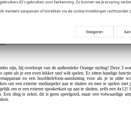
e gebruikers-ID’s gebruiken voor herkenning. Zo kunnen we je ervaring verb
 gitaarversterker
elk moment aanpassen of intrekken via de cookie-instellingen rechtsonder 
Weigeren
Aan
jg je 3 jaar Bax Music Garantie.
ntie.
bo zijn, hij overloopt van de authentieke Orange styling! Deze 3 wat
e optie als je een even lekker snel wilt spelen. Er zitten handige functie
mapparaat en een hoofdtelefoon-aansluiting voor als je in stilte wil
ken om een externe mediaspeler aan te sluiten en mee te spelen met j
gelijk om er een externe speakerkast op aan te sluiten, zelfs een 4x12! J
n. Een ding is zeker, dit is geen speelgoed, maar een volwaardige am
nken.