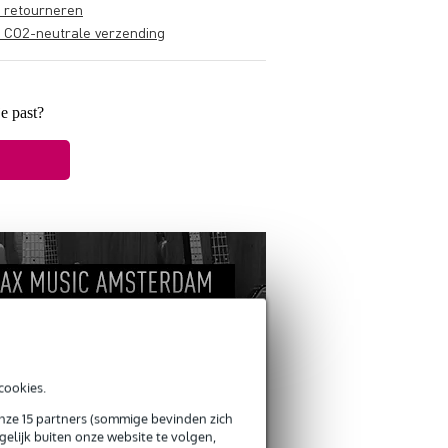
s retourneren
s CO2-neutrale verzending
je past?
cookies.
onze 15 partners (sommige bevinden zich
ANDEREN KOCHTEN
elijk buiten onze website te volgen,
OOK