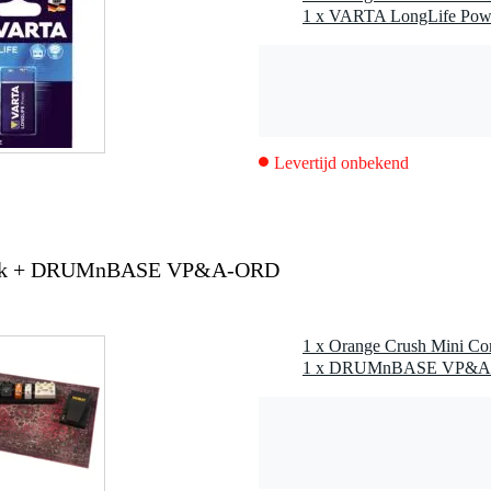
1 x VARTA LongLife Powe
 5 Watt
a
3 gr
Levertijd onbekend
5 x 15,0 x 9,0 cm
lack + DRUMnBASE VP&A-ORD
lume, tuner
ck
5 mm stereo-jack
niet meegeleverd)