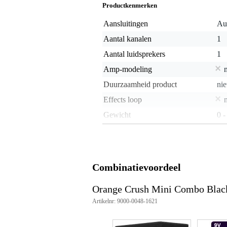
Productkenmerken
Aansluitingen
Aux
Aantal kanalen
1
Aantal luidsprekers
1
Amp-modeling
Duurzaamheid product
nie
Effects loop
Gewicht
0 -
Ingebouwd stemapparaat
j
Ingebouwde effecten
ge
Kleur
zw
Combinatievoordeel
Luidsprekerdiameter
nie
Orange Crush Mini Combo Black 
Power attenuator
Artikelnr: 9000-0048-1621
Type versterker
tra
Type versterkerbuis
nie