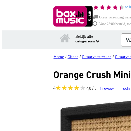
op b
Gratis verzending vana
Voor 23:00 besteld, mo
Bekijk alle
categorieën
Home
Gitaar
Gitaarversterker
Gitaarve
/
/
/
Orange Crush Mini
4
4,0 / 5
1
review
schr