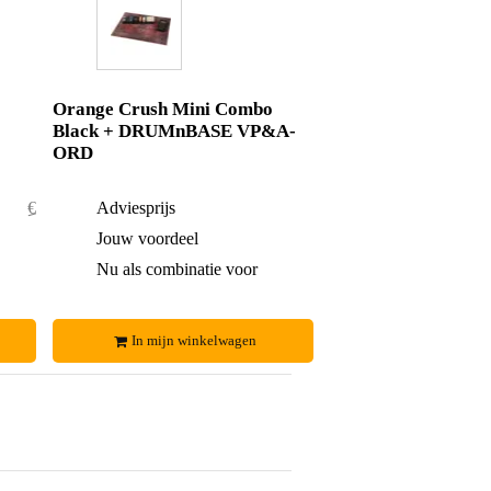
Orange Crush Mini Combo
Black + DRUMnBASE VP&A-
ORD
€ 59,86
Adviesprijs
€ 93,-
€ 0,86
Jouw voordeel
€ 4,-
€ 59,-
Nu als combinatie voor
€ 89,-
In mijn winkelwagen