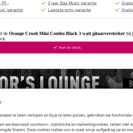
 99,-
3 jaar Bax Music garantie
Grati
ug' garantie
Laagste-prijs-garantie
Grati
of de
Orange Crush Mini Combo Black 3 watt gitaarversterker
bij 
ck.
Start de check
c
oepel te laten verlopen en bij je te laten passen, gebruiken we functionele 
sen we daarnaast voorkeurs-, statistische en marketingcookies, samen met 
ews
(1)
nigde Staten). Deze cookies stellen ons in staat om je surfgedrag op en mog