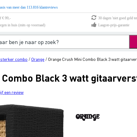
asis van meer dan 113.816 klantreviews
f € 99,-
30 dagen 'niet goed geld te
rgen in huis (mits op voorraad)
Laagste-prijs-garantie
rsterker combo
Orange
Orange Crush Mini Combo Black 3 watt gitaarve
/
/
 Combo Black 3 watt gitaarvers
ijf een review