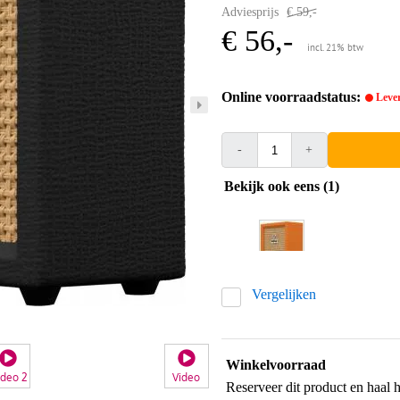
Adviesprijs
€ 59,-
€ 56,-
incl. 21% btw
Online voorraadstatus:
Lever
-
+
Bekijk ook eens (1)
Vergelijken
Winkelvoorraad
ideo 2
Video
Reserveer dit product en haal 