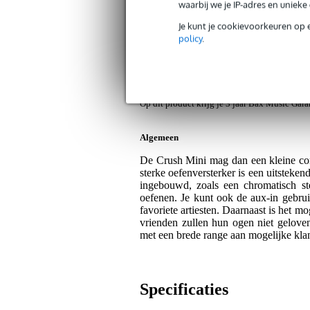
waarbij we je IP-adres en uniek
Orange Crush Mini Combo Black 3 watt
Je kunt je cookievoorkeuren op 
Artikelnr:
9000-0048-1620
policy
.
Servicebelofte
Bax Music Garantie
: Op dit product kri
Op dit product krijg je 3 jaar Bax Music Gara
Algemeen
De Crush Mini mag dan een kleine com
sterke oefenversterker is een uitstekend
ingebouwd, zoals een chromatisch ste
oefenen. Je kunt ook de aux-in gebrui
favoriete artiesten. Daarnaast is het mo
vrienden zullen hun ogen niet gelove
met een brede range aan mogelijke kla
Specificaties