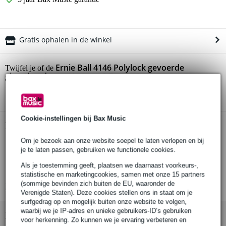
Gratis ophalen in de winkel
Ernie Ball 4146 Polylock gevoerde
Twijfel je of de
gitaarband zwart
bij je past? Doe de check.
Start de check
Cookie-instellingen bij Bax Music
Productinformatie
Om je bezoek aan onze website soepel te laten verlopen en bij
Ernie Ball 4146 Polylock
je te laten passen, gebruiken we functionele cookies.
gitaarband
Als je toestemming geeft, plaatsen we daarnaast voorkeurs-,
gevoerd
statistische en marketingcookies, samen met onze 15 partners
(sommige bevinden zich buiten de EU, waaronder de
Bekijk alle productspecificaties
Verenigde Staten). Deze cookies stellen ons in staat om je
surfgedrag op en mogelijk buiten onze website te volgen,
waarbij we je IP-adres en unieke gebruikers-ID’s gebruiken
Bekijk ook eens (2)
voor herkenning. Zo kunnen we je ervaring verbeteren en