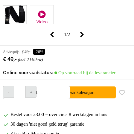
Video
1
/
2
Adviesprijs
€ 66,-
-26%
€ 49,-
(incl. 21% btw)
Online voorraadstatus:
Op voorraad bij de leverancier
In winkelwagen
Bestel voor 23:00 = over circa 8 werkdagen in huis
30 dagen 'niet goed geld terug' garantie
3 jaar Bax Music garantie