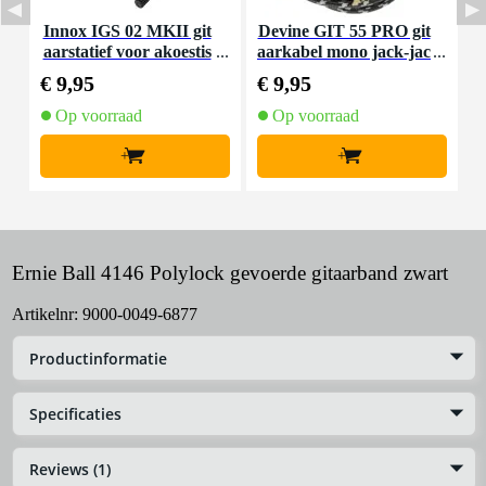
Innox IGS 02 MKII git
Devine GIT 55 PRO git
F
aarstatief voor akoestis
aarkabel mono jack-jac
che gitaar
k haaks 5.5 meter
€ 9,95
€ 9,95
€
Op voorraad
Op voorraad
+
+
Ernie Ball 4146 Polylock gevoerde gitaarband zwart
Artikelnr:
9000-0049-6877
Productinformatie
Specificaties
Reviews (1)