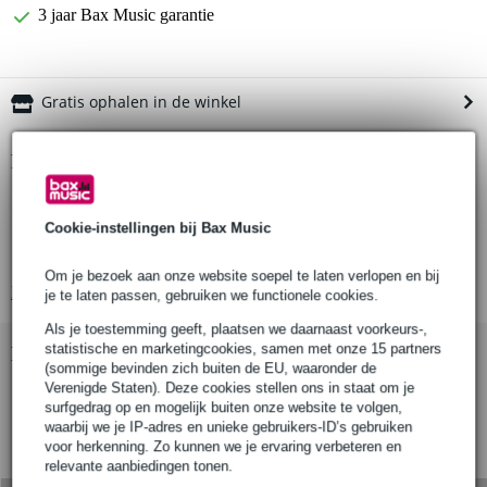
3 jaar Bax Music garantie
Gratis ophalen in de winkel
Productinformatie
zwarte stereokabel met rechthoekig profiel
compacte en platte stekkers (haaks)
Cookie-instellingen bij Bax Music
6.3 mm stereo jackpluggen (TRS)
Om je bezoek aan onze website soepel te laten verlopen en bij
Bekijk alle productspecificaties
je te laten passen, gebruiken we functionele cookies.
Als je toestemming geeft, plaatsen we daarnaast voorkeurs-,
statistische en marketingcookies, samen met onze 15 partners
Bekijk ook eens (5)
(sommige bevinden zich buiten de EU, waaronder de
Verenigde Staten). Deze cookies stellen ons in staat om je
surfgedrag op en mogelijk buiten onze website te volgen,
waarbij we je IP-adres en unieke gebruikers-ID’s gebruiken
voor herkenning. Zo kunnen we je ervaring verbeteren en
relevante aanbiedingen tonen.