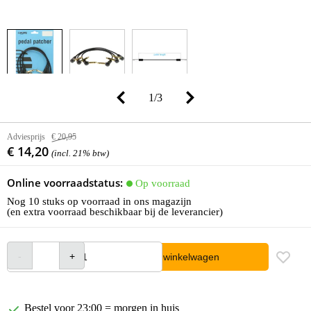
1
/
3
Adviesprijs
€ 20,95
€ 14,20
(incl. 21% btw)
Online voorraadstatus:
Op voorraad
Nog 10 stuks op voorraad in ons magazijn
(en extra voorraad beschikbaar bij de leverancier)
In winkelwagen
Bestel voor 23:00 = morgen in huis