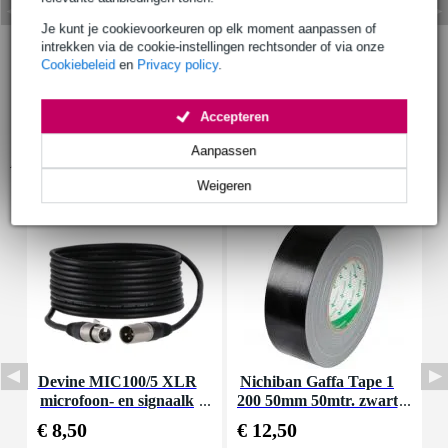
Je kunt je cookievoorkeuren op elk moment aanpassen of
intrekken via de cookie-instellingen rechtsonder of via onze
Cookiebeleid
en
Privacy policy
.
Accepteren
Aanpassen
Accessoires (16)
Weigeren
Devine MIC100/5 XLR
Nichiban Gaffa Tape 1
I
microfoon- en signaalk
200 50mm 50mtr. zwart
abel 5 meter
€ 8,50
€ 12,50
€