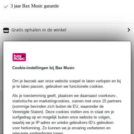
3 jaar Bax Music garantie
Gratis ophalen in de winkel
Productinformatie
lengte: 50 m
breedte: 38 mm
Cookie-instellingen bij Bax Music
kleur: wit
Om je bezoek aan onze website soepel te laten verlopen en bij
Bekijk alle productspecificaties
je te laten passen, gebruiken we functionele cookies.
Als je toestemming geeft, plaatsen we daarnaast voorkeurs-,
Bekijk ook eens (1)
statistische en marketingcookies, samen met onze 15 partners
(sommige bevinden zich buiten de EU, waaronder de
Verenigde Staten). Deze cookies stellen ons in staat om je
surfgedrag op en mogelijk buiten onze website te volgen,
waarbij we je IP-adres en unieke gebruikers-ID’s gebruiken
voor herkenning. Zo kunnen we je ervaring verbeteren en
relevante aanbiedingen tonen.