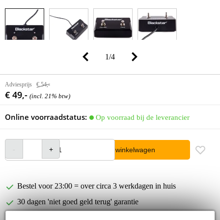
1
/
4
Adviesprijs
€ 54,-
€ 49,-
(incl. 21% btw)
Online voorraadstatus:
Op voorraad bij de leverancier
In winkelwagen
Bestel voor 23:00 = over circa 3 werkdagen in huis
30 dagen 'niet goed geld terug' garantie
3 jaar Bax Music garantie