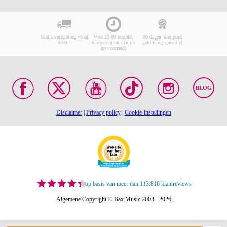
Gratis verzending vanaf
Voor 23:00 besteld,
30 dagen 'niet goed
€ 99,-
morgen in huis (mits
geld terug' garantie!
op voorraad)
BLOG
Disclaimer
|
Privacy policy
|
Cookie-instellingen
op basis van meer dan 113.816 klantreviews
Algemene Copyright © Bax Music 2003 - 2026