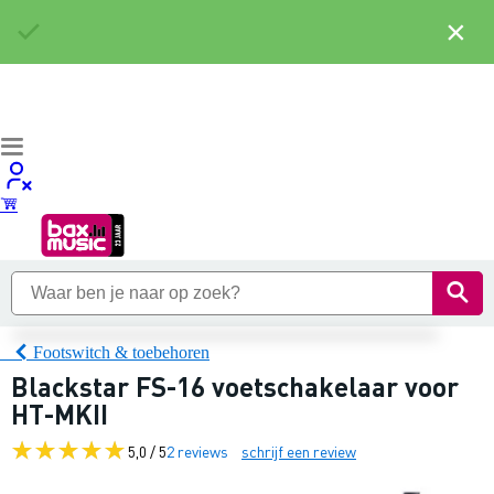
×
Footswitch & toebehoren
Blackstar FS-16 voetschakelaar voor
HT-MKII
5,0 / 5
2 reviews
schrijf een review