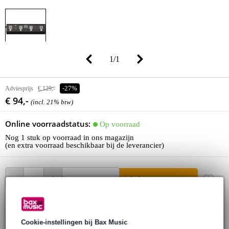
1
/
1
Adviesprijs
€ 129,-
-27%
€ 94,-
(incl. 21% btw)
Online voorraadstatus:
Op voorraad
Nog 1 stuk op voorraad in ons magazijn
(en extra voorraad beschikbaar bij de leverancier)
In winkelwagen
Bestel voor 23:00 = morgen in huis
Cookie-instellingen bij Bax Music