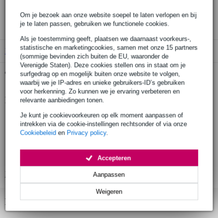
30 dagen 'niet goed geld terug' garantie
Om je bezoek aan onze website soepel te laten verlopen en bij
3 jaar Bax Music garantie
je te laten passen, gebruiken we functionele cookies.
Als je toestemming geeft, plaatsen we daarnaast voorkeurs-,
statistische en marketingcookies, samen met onze 15 partners
B-Stock
vanaf € 71,00
(sommige bevinden zich buiten de EU, waaronder de
Verenigde Staten). Deze cookies stellen ons in staat om je
Gratis ophalen in de winkel
surfgedrag op en mogelijk buiten onze website te volgen,
waarbij we je IP-adres en unieke gebruikers-ID’s gebruiken
voor herkenning. Zo kunnen we je ervaring verbeteren en
Productinformatie
relevante aanbiedingen tonen.
Je kunt je cookievoorkeuren op elk moment aanpassen of
multifunctionele voetschakelaar voor de Blackstar ID: serie
intrekken via de cookie-instellingen rechtsonder of via onze
gitaarversterkers
Cookiebeleid
en
Privacy policy
.
geschikt voor: ID:15TVP, ID:30TVP, ID:60TVP, ID:260TVP,
ID:60TVP-H, ID:100TVP-H
Accepteren
drie verschillende schakel-modes: Patch, Effects en Navigation
Bekijk alle productspecificaties
Aanpassen
Weigeren
Bekijk ook eens (2)