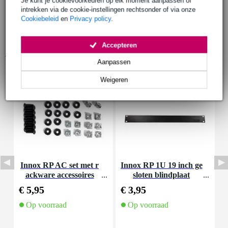
Je kunt je cookievoorkeuren op elk moment aanpassen of
intrekken via de cookie-instellingen rechtsonder of via onze
Cookiebeleid
en
Privacy policy
.
Accepteren
Accessoires (7)
Aanpassen
Weigeren
Innox RP AC set met r
Innox RP 1U 19 inch ge
ackware accessoires
sloten blindplaat
M
€ 5,95
€ 3,95
€
Op voorraad
Op voorraad