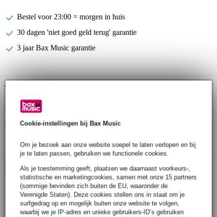
Bestel voor 23:00 = morgen in huis
30 dagen 'niet goed geld terug' garantie
3 jaar Bax Music garantie
Gratis ophalen in de winkel
Dunlop DEN1046 Electric Nickel Light 10-46
Twijfel je of de
snarenset
bij je past? Doe de check.
Cookie-instellingen bij Bax Music
Start de check
Om je bezoek aan onze website soepel te laten verlopen en bij
je te laten passen, gebruiken we functionele cookies.
Productinformatie
Als je toestemming geeft, plaatsen we daarnaast voorkeurs-,
statistische en marketingcookies, samen met onze 15 partners
(sommige bevinden zich buiten de EU, waaronder de
set van 6 snaren
Verenigde Staten). Deze cookies stellen ons in staat om je
geschikt voor: elektrische gitaren
surfgedrag op en mogelijk buiten onze website te volgen,
smeuïg hoog, gefocuste mids en gedefinieerd laag
waarbij we je IP-adres en unieke gebruikers-ID’s gebruiken