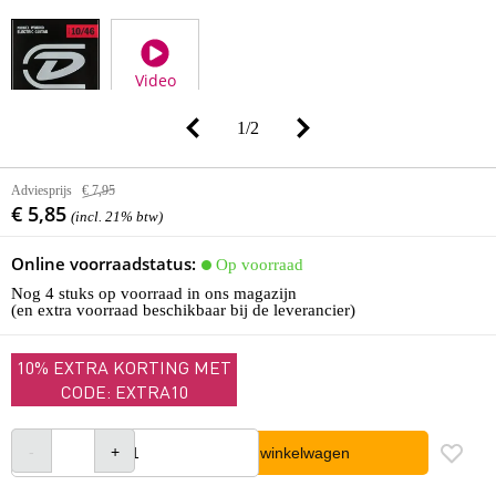
Video
1
/
2
Adviesprijs
€ 7,95
€ 5,85
(incl. 21% btw)
Online voorraadstatus:
Op voorraad
Nog 4 stuks op voorraad in ons magazijn
(en extra voorraad beschikbaar bij de leverancier)
10% EXTRA KORTING MET
CODE: EXTRA10
In winkelwagen