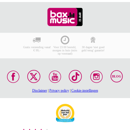
Gratis verzending vanaf
Voor 23:00 besteld,
30 dagen 'niet goed
€ 99,-
morgen in huis (mits
geld terug' garantie!
op voorraad)
BLOG
Disclaimer
|
Privacy policy
|
Cookie-instellingen