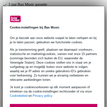
3 jaar Bax Music garantie
Gratis ophalen in de winkel
Cookie-instellingen bij Bax Music
Dunlop DEN1150 Electric Nickel Medium
Twijfel je of de
Om je bezoek aan onze website soepel te laten verlopen en bij
11-50 snarenset
bij je past? Doe de check.
je te laten passen, gebruiken we functionele cookies.
Start de check
Als je toestemming geeft, plaatsen we daarnaast voorkeurs-,
statistische en marketingcookies, samen met onze 15 partners
(sommige bevinden zich buiten de EU, waaronder de
Verenigde Staten). Deze cookies stellen ons in staat om je
Productinformatie
surfgedrag op en mogelijk buiten onze website te volgen,
waarbij we je IP-adres en unieke gebruikers-ID’s gebruiken
set van 6 snaren
voor herkenning. Zo kunnen we je ervaring verbeteren en
geschikt voor: elektrische gitaren
relevante aanbiedingen tonen.
smeuïg hoog, gefocuste mids en gedefinieerd laag
Je kunt je cookievoorkeuren op elk moment aanpassen of
intrekken via de cookie-instellingen rechtsonder of via onze
Bekijk alle productspecificaties
Cookiebeleid
en
Privacy policy
.
Accessoires (2)