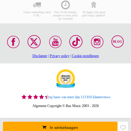
Gratis verzending vanaf
Voor 23:00 besteld,
30 dagen 'niet goed
€ 99,-
morgen in huis (mits
geld terug' garantie!
op voorraad)
BLOG
Disclaimer
|
Privacy policy
|
Cookie-instellingen
op basis van meer dan 113.816 klantreviews
Algemene Copyright © Bax Music 2003 - 2026
In winkelwagen