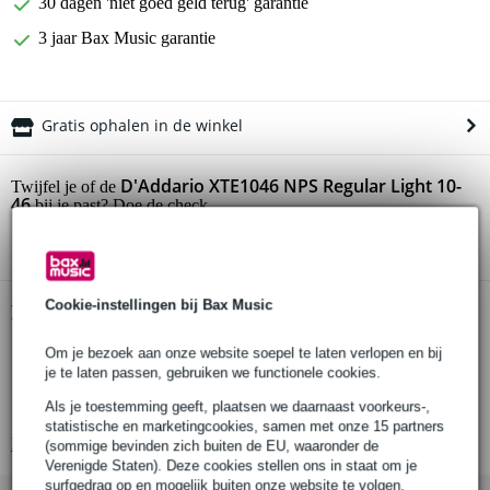
30 dagen 'niet goed geld terug' garantie
3 jaar Bax Music garantie
Gratis ophalen in de winkel
D'Addario XTE1046 NPS Regular Light 10-
Twijfel je of de
46
bij je past? Doe de check.
Start de check
Cookie-instellingen bij Bax Music
Productinformatie
D’Addario snarenset voor elektrische gitaar
Om je bezoek aan onze website soepel te laten verlopen en bij
je te laten passen, gebruiken we functionele cookies.
serie: XT Electric
Als je toestemming geeft, plaatsen we daarnaast voorkeurs-,
type: XTE1046
statistische en marketingcookies, samen met onze 15 partners
Bekijk alle productspecificaties
(sommige bevinden zich buiten de EU, waaronder de
Verenigde Staten). Deze cookies stellen ons in staat om je
surfgedrag op en mogelijk buiten onze website te volgen,