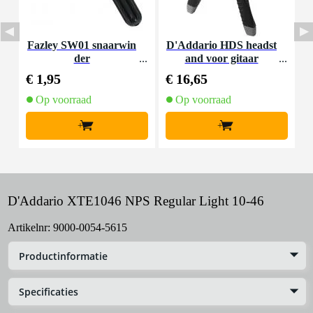
Fazley SW01 snaarwin
D'Addario HDS headst
B
der
and voor gitaar
p
€ 1,95
€ 16,65
€
Op voorraad
Op voorraad
+
+
D'Addario XTE1046 NPS Regular Light 10-46
Artikelnr:
9000-0054-5615
Productinformatie
Specificaties