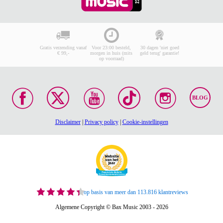
Gratis verzending vanaf
Voor 23:00 besteld,
30 dagen 'niet goed
€ 99,-
morgen in huis (mits
geld terug' garantie!
op voorraad)
BLOG
Disclaimer
|
Privacy policy
|
Cookie-instellingen
op basis van meer dan 113.816 klantreviews
Algemene Copyright © Bax Music 2003 - 2026