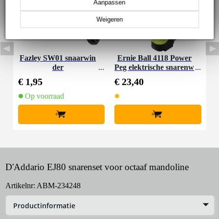
Aanpassen
Weigeren
Fazley SW01 snaarwin
Ernie Ball 4118 Power
der
Peg elektrische snarenw
inder
€ 1,95
€ 23,40
Op voorraad
+
+
D'Addario EJ80 snarenset voor octaaf mandoline
Artikelnr:
ABM-234248
Productinformatie