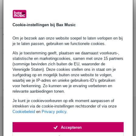
30 dagen 'niet goed geld terug' garantie
3 jaar Bax Music garantie
Cookie-instellingen bij Bax Music
Gratis ophalen in de winkel
Om je bezoek aan onze website soepel te laten verlopen en bij
je te laten passen, gebruiken we functionele cookies.
Productinformatie
Als je toestemming geeft, plaatsen we daarnaast voorkeurs-,
statistische en marketingcookies, samen met onze 15 partners
set van 8 snaren
(sommige bevinden zich buiten de EU, waaronder de
Verenigde Staten). Deze cookies stellen ons in staat om je
materiaal: staal, fosforbrons omwonden staal
surfgedrag op en mogelijk buiten onze website te volgen,
geschikt voor: octaaf mandoline
waarbij we je IP-adres en unieke gebruikers-ID’s gebruiken
voor herkenning. Zo kunnen we je ervaring verbeteren en
Bekijk alle productspecificaties
relevante aanbiedingen tonen.
Je kunt je cookievoorkeuren op elk moment aanpassen of
Accessoires (2)
intrekken via de cookie-instellingen rechtsonder of via onze
Cookiebeleid
en
Privacy policy
.
Accepteren