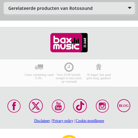
Gerelateerde producten van Rotosound
Gratis verzending vanaf
Voor 23:00 besteld,
30 dagen 'niet goed
€ 99,-
morgen in huis (mits
geld terug' garantie!
op voorraad)
BLOG
Disclaimer
|
Privacy policy
|
Cookie-instellingen