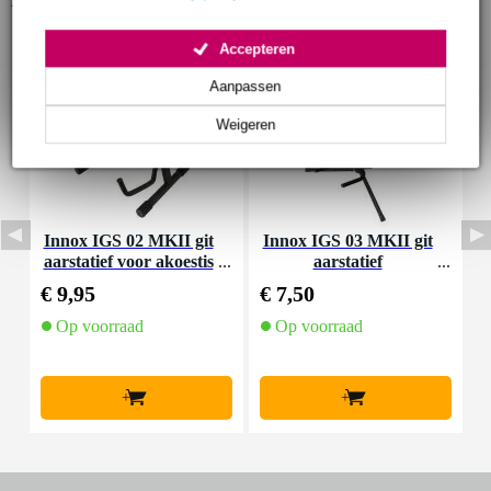
Accepteren
Aanpassen
Weigeren
Innox IGS 02 MKII git
Innox IGS 03 MKII git
D
aarstatief voor akoestis
aarstatief
a
che gitaar
€ 9,95
€ 7,50
€
Op voorraad
Op voorraad
+
+