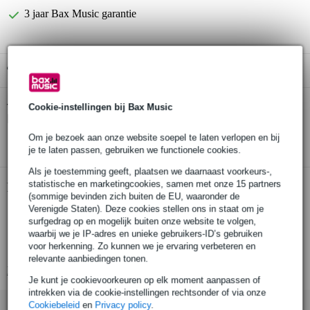
3 jaar Bax Music garantie
Gratis ophalen in de winkel
Rotosound 66LA Swing Bass 66 set
Cookie-instellingen bij Bax Music
Twijfel je of de
basgitaarsnaren 30 - 85
bij je past? Doe de check.
Om je bezoek aan onze website soepel te laten verlopen en bij
Start de check
je te laten passen, gebruiken we functionele cookies.
Als je toestemming geeft, plaatsen we daarnaast voorkeurs-,
statistische en marketingcookies, samen met onze 15 partners
Productinformatie
(sommige bevinden zich buiten de EU, waaronder de
Verenigde Staten). Deze cookies stellen ons in staat om je
geschikt voor 4-snarige basgitaar
surfgedrag op en mogelijk buiten onze website te volgen,
diktes: 30-50-65-85
waarbij we je IP-adres en unieke gebruikers-ID’s gebruiken
voor herkenning. Zo kunnen we je ervaring verbeteren en
gekleurde ball-ends
relevante aanbiedingen tonen.
Bekijk alle productspecificaties
Je kunt je cookievoorkeuren op elk moment aanpassen of
intrekken via de cookie-instellingen rechtsonder of via onze
Cookiebeleid
en
Privacy policy
.
Accessoires (23)