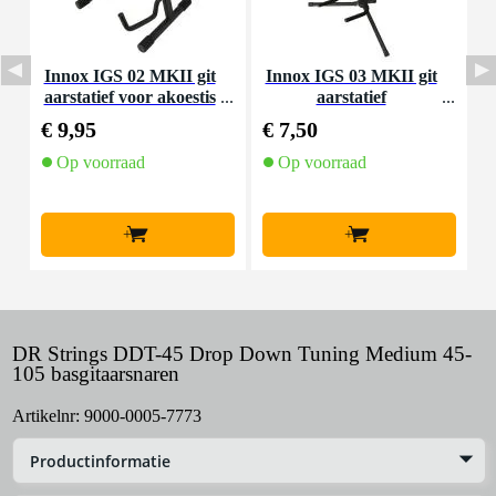
Innox IGS 02 MKII git
Innox IGS 03 MKII git
D
aarstatief voor akoestis
aarstatief
a
che gitaar
€ 9,95
€ 7,50
€
Op voorraad
Op voorraad
+
+
DR Strings DDT-45 Drop Down Tuning Medium 45-
105 basgitaarsnaren
Artikelnr:
9000-0005-7773
Productinformatie