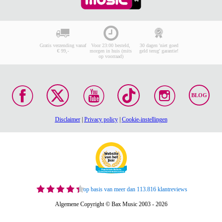
Gratis verzending vanaf
Voor 23:00 besteld,
30 dagen 'niet goed
€ 99,-
morgen in huis (mits
geld terug' garantie!
op voorraad)
BLOG
Disclaimer
|
Privacy policy
|
Cookie-instellingen
op basis van meer dan 113.816 klantreviews
Algemene Copyright © Bax Music 2003 - 2026