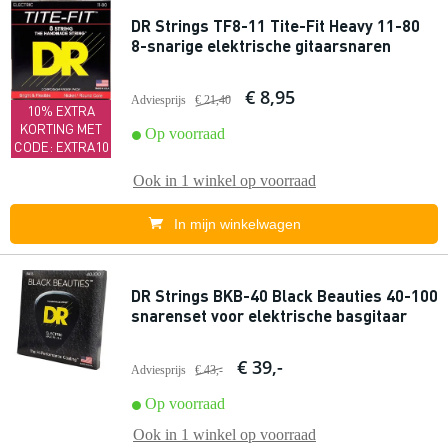
DR Strings TF8-11 Tite-Fit Heavy 11-80
8-snarige elektrische gitaarsnaren
€ 8,95
Adviesprijs
€ 21,40
10% EXTRA
KORTING MET
Op voorraad
CODE: EXTRA10
Ook in
1 winkel
op voorraad
In mijn winkelwagen
DR Strings BKB-40 Black Beauties 40-100
snarenset voor elektrische basgitaar
€ 39,-
Adviesprijs
€ 43,-
Op voorraad
Ook in
1 winkel
op voorraad