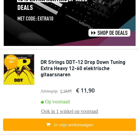
Popu
DR Strings DDT-12 Drop Down Tuning
lair
Extra Heavy 12-60 elektrische
gitaarsnaren
€ 11,90
Adviesprijs
€ 18,05
Op voorraad
Ook in
1 winkel
op voorraad
In mijn winkelwagen