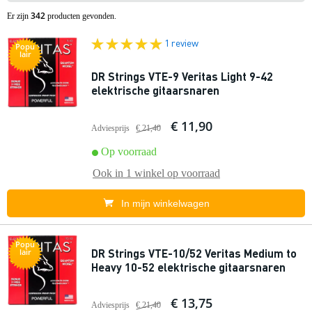
342
Er zijn
producten gevonden.
1 review
Popu
lair
DR Strings VTE-9 Veritas Light 9-42
elektrische gitaarsnaren
€ 11,90
Adviesprijs
€ 21,40
Op voorraad
Ook in
1 winkel
op voorraad
In mijn winkelwagen
Popu
DR Strings VTE-10/52 Veritas Medium to
lair
Heavy 10-52 elektrische gitaarsnaren
€ 13,75
Adviesprijs
€ 21,40