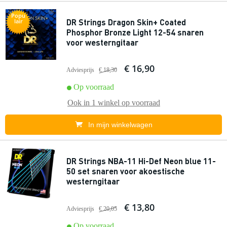
Popu
DR Strings Dragon Skin+ Coated
lair
Phosphor Bronze Light 12-54 snaren
voor westerngitaar
€ 16,90
Adviesprijs
€ 18,30
Op voorraad
Ook in
1 winkel
op voorraad
In mijn winkelwagen
DR Strings NBA-11 Hi-Def Neon blue 11-
50 set snaren voor akoestische
westerngitaar
€ 13,80
Adviesprijs
€ 20,05
Op voorraad