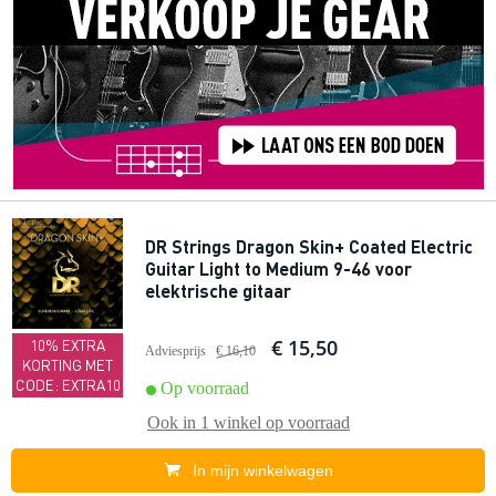
DR Strings Dragon Skin+ Coated Electric
Guitar Light to Medium 9-46 voor
elektrische gitaar
€ 15,50
10% EXTRA
Adviesprijs
€ 16,10
KORTING MET
CODE: EXTRA10
Op voorraad
Ook in
1 winkel
op voorraad
In mijn winkelwagen