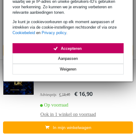
snaren voor akoestische westerngitaar
waarbij we je IP-adres en unieke gebruikers-ID’s gebruiken
voor herkenning. Zo kunnen we je ervaring verbeteren en
relevante aanbiedingen tonen.
€ 12,90
Adviesprijs
€ 13,10
Je kunt je cookievoorkeuren op elk moment aanpassen of
intrekken via de cookie-instellingen rechtsonder of via onze
Op voorraad
Cookiebeleid
en
Privacy policy
.
Ook in
1 winkel
op voorraad
Accepteren
In mijn winkelwagen
Aanpassen
Weigeren
DR Strings Dragon Skin+ Coated 80/20
Light 12-54 snaren voor westerngitaar
€ 16,90
Adviesprijs
€ 18,40
Op voorraad
Ook in
1 winkel
op voorraad
In mijn winkelwagen