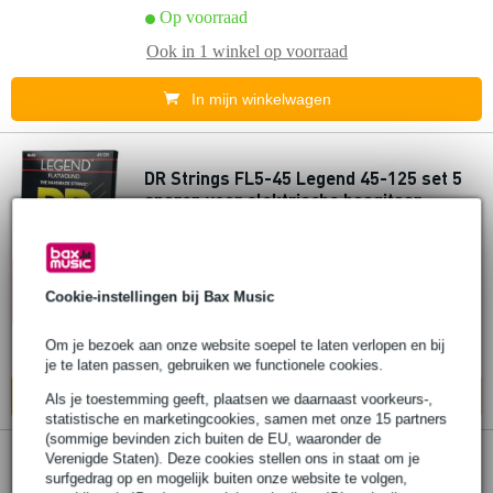
Op voorraad
Ook in
1 winkel
op voorraad
In mijn winkelwagen
DR Strings FL5-45 Legend 45-125 set 5
snaren voor elektrische basgitaar
€ 62,-
Adviesprijs
€ 81,-
10% EXTRA
KORTING MET
Op voorraad
Cookie-instellingen bij Bax Music
CODE: EXTRA10
Om je bezoek aan onze website soepel te laten verlopen en bij
Ook in
1 winkel
op voorraad
je te laten passen, gebruiken we functionele cookies.
In mijn winkelwagen
Als je toestemming geeft, plaatsen we daarnaast voorkeurs-,
statistische en marketingcookies, samen met onze 15 partners
(sommige bevinden zich buiten de EU, waaronder de
Verenigde Staten). Deze cookies stellen ons in staat om je
DR Strings HA-11 Hi-Beam 11-50 set
surfgedrag op en mogelijk buiten onze website te volgen,