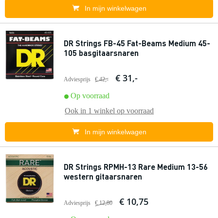
In mijn winkelwagen
DR Strings FB-45 Fat-Beams Medium 45-
105 basgitaarsnaren
€ 31,-
Adviesprijs
€ 42,-
Op voorraad
Ook in
1 winkel
op voorraad
In mijn winkelwagen
DR Strings RPMH-13 Rare Medium 13-56
western gitaarsnaren
€ 10,75
Adviesprijs
€ 12,80