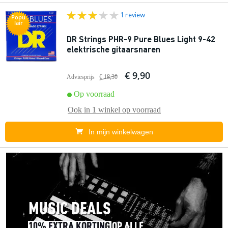
1 review
Popu
lair
DR Strings PHR-9 Pure Blues Light 9-42
elektrische gitaarsnaren
€ 9,90
Adviesprijs
€ 18,30
Op voorraad
Ook in
1 winkel
op voorraad
In mijn winkelwagen