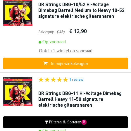
DR Strings DBG-10/52 Hi-Voltage
Dimebag Darrell Medium to Heavy 10-52
signature elektrische gitaarsnaren
€ 12,90
Adviesprijs
€ 15,-
Op voorraad
Ook in
1 winkel
op voorraad
In mijn winkelwagen
1 review
DR Strings DBG-11 Hi-Voltage Dimebag
Darrell Heavy 11-50 signature
elektrische gitaarsnaren
€ 12,90
Adviesprijs
€ 17,30
0
Filteren & Sorteren
Op voorraad