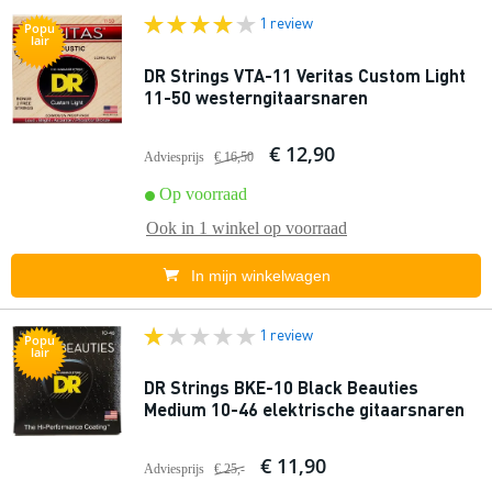
1 review
Popu
lair
DR Strings VTA-11 Veritas Custom Light
11-50 westerngitaarsnaren
€ 12,90
Adviesprijs
€ 16,50
Op voorraad
Ook in
1 winkel
op voorraad
In mijn winkelwagen
1 review
Popu
lair
DR Strings BKE-10 Black Beauties
Medium 10-46 elektrische gitaarsnaren
€ 11,90
Adviesprijs
€ 25,-