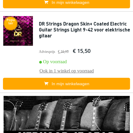
In mijn winkelwagen
Popu
DR Strings Dragon Skin+ Coated Electric
lair
Guitar Strings Light 9-42 voor elektrische
gitaar
€ 15,50
Adviesprijs
€ 16,10
Op voorraad
Ook in
1 winkel
op voorraad
In mijn winkelwagen