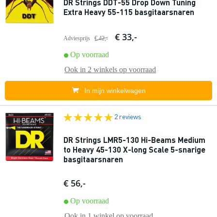
DR Strings DDT-55 Drop Down Tuning
Extra Heavy 55-115 basgitaarsnaren
€ 33,-
Adviesprijs
€ 42,-
Op voorraad
Ook in
2 winkels
op voorraad
In mijn winkelwagen
2 reviews
DR Strings LMR5-130 Hi-Beams Medium
to Heavy 45-130 X-long Scale 5-snarige
basgitaarsnaren
€ 56,-
Op voorraad
Ook in
1 winkel
op voorraad