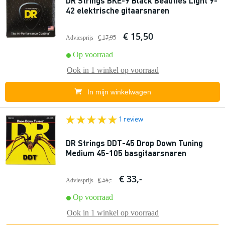
DR Strings BKE-9 Black Beauties Light 9-
42 elektrische gitaarsnaren
€ 15,50
Adviesprijs
€ 17,95
Op voorraad
Ook in
1 winkel
op voorraad
In mijn winkelwagen
1 review
DR Strings DDT-45 Drop Down Tuning
Medium 45-105 basgitaarsnaren
€ 33,-
Adviesprijs
€ 55,-
Op voorraad
Ook in
1 winkel
op voorraad