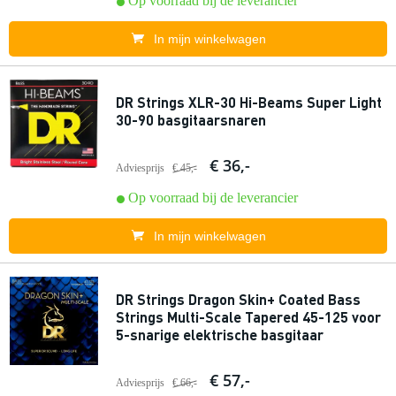
Op voorraad bij de leverancier
In mijn winkelwagen
DR Strings XLR-30 Hi-Beams Super Light
30-90 basgitaarsnaren
€ 36,-
Adviesprijs
€ 45,-
Op voorraad bij de leverancier
In mijn winkelwagen
DR Strings Dragon Skin+ Coated Bass
Strings Multi-Scale Tapered 45-125 voor
5-snarige elektrische basgitaar
€ 57,-
Adviesprijs
€ 66,-