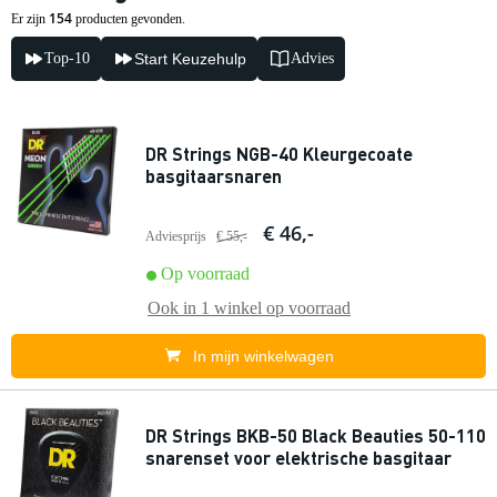
154
Er zijn
producten gevonden.
Top-10
Start Keuzehulp
Advies
DR Strings NGB-40 Kleurgecoate
basgitaarsnaren
€ 46,-
Adviesprijs
€ 55,-
Op voorraad
Ook in
1 winkel
op voorraad
In mijn winkelwagen
DR Strings BKB-50 Black Beauties 50-110
snarenset voor elektrische basgitaar