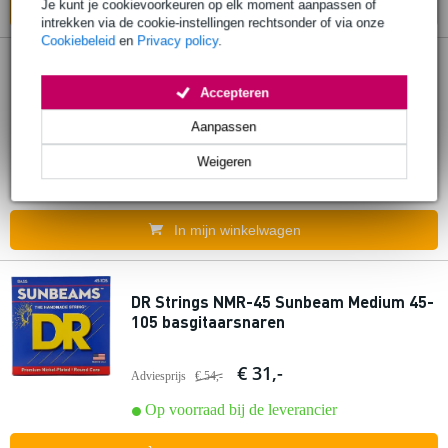
Je kunt je cookievoorkeuren op elk moment aanpassen of
In mijn winkelwagen
intrekken via de cookie-instellingen rechtsonder of via onze
Cookiebeleid
en
Privacy policy
.
DR Strings NMLR-45 Sunbeam 45-100 set
Accepteren
snaren voor elektrische basgitaar
Aanpassen
€ 32,-
Adviesprijs
€ 39,-
Weigeren
Op voorraad bij de leverancier
In mijn winkelwagen
DR Strings NMR-45 Sunbeam Medium 45-
105 basgitaarsnaren
€ 31,-
Adviesprijs
€ 54,-
Op voorraad bij de leverancier