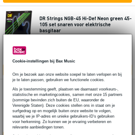
DR Strings NGB-45 Hi-Def Neon green 45-
105 set snaren voor elektrische
basgitaar
€ 37,-
Adviesprijs
€ 55,-
Op voorraad bij de leverancier
Cookie-instellingen bij Bax Music
In mijn winkelwagen
Om je bezoek aan onze website soepel te laten verlopen en bij
je te laten passen, gebruiken we functionele cookies.
Als je toestemming geeft, plaatsen we daarnaast voorkeurs-,
DR Strings ER-50 Hi-Beam 50-110 set
statistische en marketingcookies, samen met onze 15 partners
snaren voor elektrische basgitaar
(sommige bevinden zich buiten de EU, waaronder de
Verenigde Staten). Deze cookies stellen ons in staat om je
surfgedrag op en mogelijk buiten onze website te volgen,
€ 31,-
Adviesprijs
€ 70,-
waarbij we je IP-adres en unieke gebruikers-ID’s gebruiken
voor herkenning. Zo kunnen we je ervaring verbeteren en
Op voorraad bij de leverancier
relevante aanbiedingen tonen.