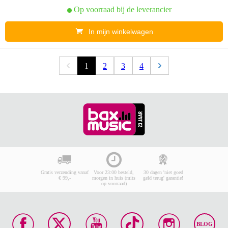
Op voorraad bij de leverancier
In mijn winkelwagen
1
2
3
4
Gratis verzending vanaf
Voor 23:00 besteld,
30 dagen 'niet goed
€ 99,-
morgen in huis (mits
geld terug' garantie!
op voorraad)
BLOG