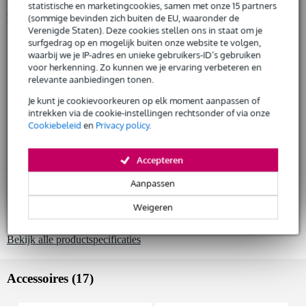
Snelle vervanging door Bax Music bij een defect
statistische en marketingcookies, samen met onze 15 partners
Productinformatie
(sommige bevinden zich buiten de EU, waaronder de
Verenigde Staten). Deze cookies stellen ons in staat om je
Cordoba elektrisch-akoestische klassieke gitaar
surfgedrag op en mogelijk buiten onze website te volgen,
Huur dit product
model: C1M-CE
waarbij we je IP-adres en unieke gebruikers-ID’s gebruiken
voor herkenning. Zo kunnen we je ervaring verbeteren en
serie: Protégé
relevante aanbiedingen tonen.
kleur: naturel
Je kunt je cookievoorkeuren op elk moment aanpassen of
body
intrekken via de cookie-instellingen rechtsonder of via onze
formaat: 4/4
Cookiebeleid
en
Privacy policy
.
bovenblad: sparren (spruce)
zij- en achterkant: mahonie
Accepteren
hals
materiaal: mahonie
Aanpassen
afwerking: zijdeglans polyurethaan
Weigeren
profiel: C
Bekijk alle productspecificaties
Accessoires (17)