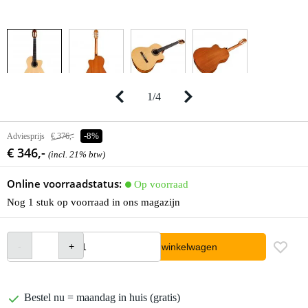
1
/
4
Adviesprijs
€ 376,-
-8%
€ 346,-
(incl. 21% btw)
Online voorraadstatus:
Op voorraad
Nog 1 stuk op voorraad in ons magazijn
In winkelwagen
Bestel nu = maandag in huis (gratis)