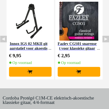
Innox IGS 02 MKII git
Fazley CGS01 snarense
I
aarstatief voor akoestis
t voor klassieke gitaar
che gitaar
(normal tension)
€ 9,95
€ 2,95
€
Op voorraad
Op voorraad
+
+
Cordoba Protégé C1M-CE elektrisch-akoestische
klassieke gitaar, 4/4-formaat