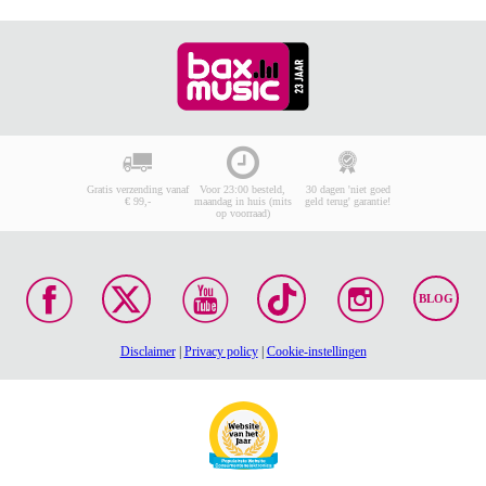
Gratis verzending vanaf
Voor 23:00 besteld,
30 dagen 'niet goed
€ 99,-
maandag in huis (mits
geld terug' garantie!
op voorraad)
BLOG
Disclaimer
|
Privacy policy
|
Cookie-instellingen