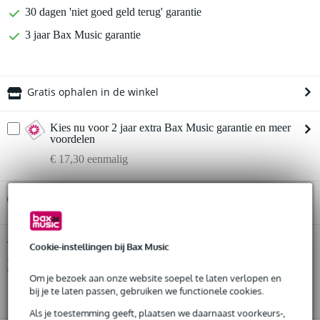
30 dagen 'niet goed geld terug' garantie
3 jaar Bax Music garantie
Gratis ophalen in de winkel
Kies nu voor 2 jaar extra Bax Music garantie en meer
voordelen
€ 17,30 eenmalig
%
Huur dit product
Huur dit product al vanaf 25 euro per maand
Cordoba Protégé C1M-CE elektrisch-
Twijfel je of de
Cookie-instellingen bij Bax Music
akoestische klassieke gitaar, 4/4-formaat
Huur meerdere producten tegelijk: min. € 300,- en max.
bij je past? Doe
de check.
€ 2.500,-
Om je bezoek aan onze website soepel te laten verlopen en
Gratis
thuisbezorgd of op te halen in de winkel
Start de check
bij je te laten passen, gebruiken we functionele cookies.
Al na 4 maanden maandelijks opzegbaar
De mogelijkheid om je product(en) met korting te kopen
Als je toestemming geeft, plaatsen we daarnaast voorkeurs-,