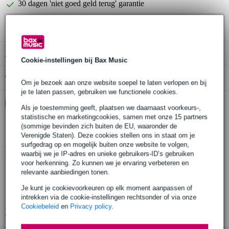
30 dagen 'niet goed geld terug' garantie
3 jaar Bax Music garantie
B-Stock
vanaf € 163,00
Cookie-instellingen bij Bax Music
Gratis ophalen in de winkel
Om je bezoek aan onze website soepel te laten verlopen en bij
je te laten passen, gebruiken we functionele cookies.
Kies nu voor 2 jaar extra Bax Music garantie en meer
Als je toestemming geeft, plaatsen we daarnaast voorkeurs-,
voordelen
statistische en marketingcookies, samen met onze 15 partners
€ 10,95 eenmalig
(sommige bevinden zich buiten de EU, waaronder de
Verenigde Staten). Deze cookies stellen ons in staat om je
surfgedrag op en mogelijk buiten onze website te volgen,
Productinformatie
waarbij we je IP-adres en unieke gebruikers-ID’s gebruiken
voor herkenning. Zo kunnen we je ervaring verbeteren en
dynamische microfoon
relevante aanbiedingen tonen.
kleur: zwart
Je kunt je cookievoorkeuren op elk moment aanpassen of
geluidsinlet: verfijnd staal
intrekken via de cookie-instellingen rechtsonder of via onze
Cookiebeleid
en
Privacy policy
.
Bekijk alle productspecificaties