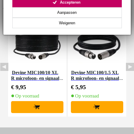
Accepteren
Accessoires (5)
Aanpassen
Weigeren
Devine MIC100/10 XL
Devine MIC100/1.5 XL
I
R microfoon- en signaal
R microfoon- en signaal
n
kabel 10 meter
kabel 1.5 meter
€ 9,95
€ 5,95
€
Op voorraad
Op voorraad
+
+