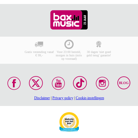
Gratis verzending vanaf
Voor 23:00 besteld,
30 dagen 'niet goed
€ 99,-
morgen in huis (mits
geld terug' garantie!
op voorraad)
BLOG
Disclaimer
|
Privacy policy
|
Cookie-instellingen