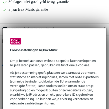
30 dagen 'niet goed geld terug' garantie
3 jaar Bax Music garantie
Gratis ophalen in de winkel
Kies nu voor 2 jaar extra Bax Music garantie en meer
voordelen
Cookie-instellingen bij Bax Music
€ 18,45 eenmalig
Om je bezoek aan onze website soepel te laten verlopen en
bij je te laten passen, gebruiken we functionele cookies.
%
Huur dit product
Als je toestemming geeft, plaatsen we daarnaast voorkeurs-,
statistische en marketingcookies, samen met onze 15 partners
Huur dit product al vanaf 26 euro per maand
Sennheiser Evolution 3 pack E604
Twijfel je of de
(sommige bevinden zich buiten de EU, waaronder de
microfoons
Huur meerdere producten tegelijk: min. € 300,- en max.
bij je past? Doe de check.
Verenigde Staten). Deze cookies stellen ons in staat om je
€ 2.500,-
surfgedrag op en mogelijk buiten onze website te volgen,
Start de check
Gratis
thuisbezorgd of op te halen in de winkel
waarbij we je IP-adres en unieke gebruikers-ID’s gebruiken
Al na 4 maanden maandelijks opzegbaar
voor herkenning. Zo kunnen we je ervaring verbeteren en
relevante aanbiedingen tonen.
De mogelijkheid om je product(en) met korting te kopen
Snelle vervanging door Bax Music bij een defect