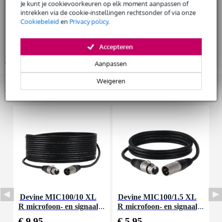
Productinformatie
Je kunt je cookievoorkeuren op elk moment aanpassen of
intrekken via de cookie-instellingen rechtsonder of via onze
microfoonset
Cookiebeleid
en
Privacy policy
.
Huur dit product
inhoud: 3x Evolution E604
capsule: dynamisch
Accepteren
Bekijk alle productspecificaties
Aanpassen
Weigeren
Accessoires (16)
Devine MIC100/10 XL
Devine MIC100/1.5 XL
D
R microfoon- en signaal
R microfoon- en signaal
m
kabel 10 meter
kabel 1.5 meter
€ 9,95
€ 5,95
€