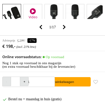
Video
1
/
17
Adviesprijs
€ 239,-
-17%
€ 198,-
(incl. 21% btw)
Online voorraadstatus:
Op voorraad
Nog 1 stuk op voorraad in ons magazijn
(en extra voorraad beschikbaar bij de leverancier)
In winkelwagen
Bestel nu = maandag in huis (gratis)