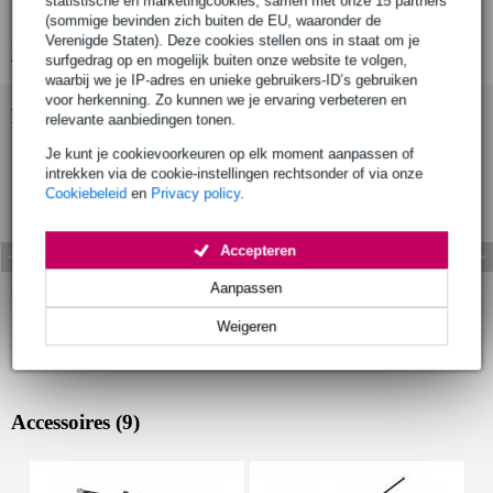
statistische en marketingcookies, samen met onze 15 partners
model: ND68
(sommige bevinden zich buiten de EU, waaronder de
Verenigde Staten). Deze cookies stellen ons in staat om je
Bekijk alle productspecificaties
surfgedrag op en mogelijk buiten onze website te volgen,
waarbij we je IP-adres en unieke gebruikers-ID’s gebruiken
voor herkenning. Zo kunnen we je ervaring verbeteren en
Bekijk ook eens (2)
relevante aanbiedingen tonen.
Je kunt je cookievoorkeuren op elk moment aanpassen of
intrekken via de cookie-instellingen rechtsonder of via onze
Cookiebeleid
en
Privacy policy
.
Accepteren
Aanpassen
Weigeren
Accessoires (9)