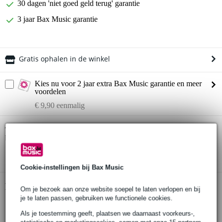
30 dagen 'niet goed geld terug' garantie
3 jaar Bax Music garantie
Gratis ophalen in de winkel
Kies nu voor 2 jaar extra Bax Music garantie en meer
voordelen
€ 9,90 eenmalig
Electro-Voice ND68 bassdrum-microfoon
Twijfel je of de
bij je past? Doe de check.
Start de check
Cookie-instellingen bij Bax Music
Productinformatie
Om je bezoek aan onze website soepel te laten verlopen en bij
je te laten passen, gebruiken we functionele cookies.
Electro-Voice microfoon
Als je toestemming geeft, plaatsen we daarnaast voorkeurs-,
serie: ND