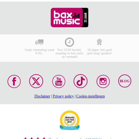
Gratis verzending vanaf
Voor 23:00 besteld,
30 dagen 'niet goed
€ 99,-
maandag in huis (mits
geld terug' garantie!
op voorraad)
BLOG
Disclaimer
|
Privacy policy
|
Cookie-instellingen