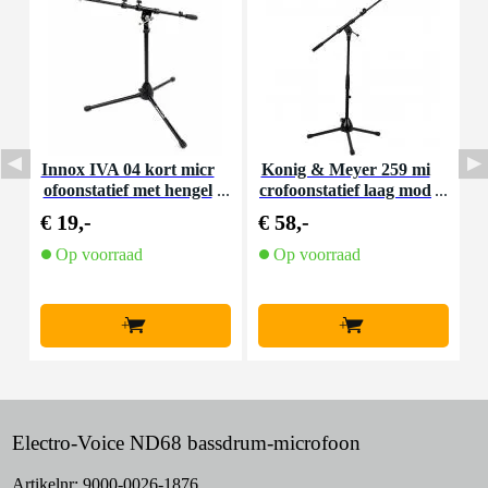
Innox IVA 04 kort micr
Konig & Meyer 259 mi
ofoonstatief met hengel
crofoonstatief laag mod
v
arm
el met hengel zwart
€ 19,-
€ 58,-
€
Op voorraad
Op voorraad
+
+
Electro-Voice ND68 bassdrum-microfoon
Artikelnr:
9000-0026-1876