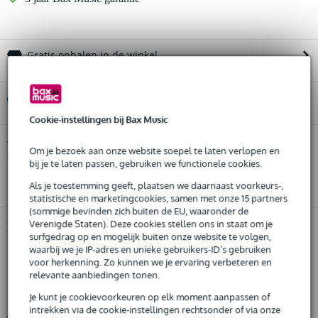
Gratis ophalen in de winkel
%
Huur dit product
Cookie-instellingen bij Bax Music
Huur dit product al vanaf 28 euro per maand
SKB iSeries 1813-7 waterdichte flightcase
Twijfel je of de
Om je bezoek aan onze website soepel te laten verlopen en
kubus 470x330x178 mm
Huur meerdere producten tegelijk: min. € 300,- en max.
bij je past? Doe de check.
bij je te laten passen, gebruiken we functionele cookies.
€ 2.500,-
Start de check
Gratis
thuisbezorgd of op te halen in de winkel
Als je toestemming geeft, plaatsen we daarnaast voorkeurs-,
Al na 4 maanden maandelijks opzegbaar
statistische en marketingcookies, samen met onze 15 partners
De mogelijkheid om je product(en) met korting te kopen
(sommige bevinden zich buiten de EU, waaronder de
Snelle vervanging door Bax Music bij een defect
Verenigde Staten). Deze cookies stellen ons in staat om je
Productinformatie
surfgedrag op en mogelijk buiten onze website te volgen,
waarbij we je IP-adres en unieke gebruikers-ID’s gebruiken
universele flightcase
voor herkenning. Zo kunnen we je ervaring verbeteren en
Huur dit product
gemaakt van sterk polypropyleen
relevante aanbiedingen tonen.
voorzien van noppenschuim interieur
Je kunt je cookievoorkeuren op elk moment aanpassen of
intrekken via de cookie-instellingen rechtsonder of via onze
Bekijk alle productspecificaties