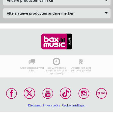
Andere producten van SKB
Alternatieve producten andere merken
Gratis verzending vanaf
Voor 23:00 besteld,
30 dagen 'niet goed
€ 99,-
morgen in huis (mits
geld terug' garantie!
op voorraad)
BLOG
Disclaimer
|
Privacy policy
|
Cookie-instellingen