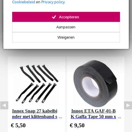
Cookiebeleid
en
Privacy policy
.
Bekijk ook eens (4)
Accepteren
Aanpassen
Weigeren
Accessoires (5)
Innox Snap 27 kabelbi
Innox ETA GAF-01-B
P
nder met klittenband s
K Gaffa Tape 50 mm x
u
mal zwart (10 stuks)
50 m zwart
€ 5,50
€ 9,50
€