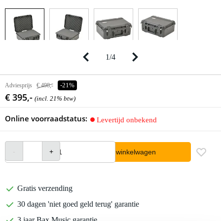
1
/
4
Adviesprijs
€ 498,-
-21%
€ 395,-
(incl. 21% btw)
Online voorraadstatus:
Levertijd onbekend
In winkelwagen
Gratis verzending
30 dagen 'niet goed geld terug' garantie
3 jaar Bax Music garantie