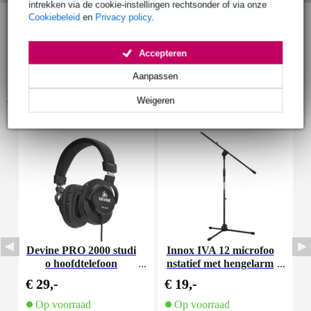
intrekken via de cookie-instellingen rechtsonder of via onze
Cookiebeleid
en
Privacy policy
.
Accepteren
Aanpassen
Accessoires (26)
Weigeren
Devine PRO 2000 studi
Innox IVA 12 microfoo
I
o hoofdtelefoon
nstatief met hengelarm
n
€ 29,-
€ 19,-
€
Op voorraad
Op voorraad