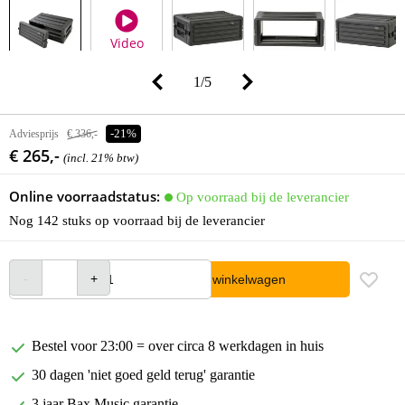
Video
1
/
5
Adviesprijs
€ 336,-
-21%
€ 265,-
(incl. 21% btw)
Online voorraadstatus:
Op voorraad bij de leverancier
Nog 142 stuks op voorraad bij de leverancier
In winkelwagen
Bestel voor 23:00 = over circa 8 werkdagen in huis
30 dagen 'niet goed geld terug' garantie
3 jaar Bax Music garantie