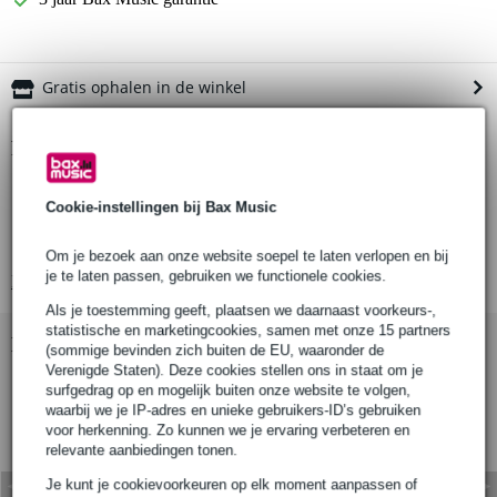
Gratis ophalen in de winkel
Productinformatie
double-door flightcase
Cookie-instellingen bij Bax Music
materiaal: roto molded polyethyleen
ondiep ontwerp
Om je bezoek aan onze website soepel te laten verlopen en bij
je te laten passen, gebruiken we functionele cookies.
Bekijk alle productspecificaties
Als je toestemming geeft, plaatsen we daarnaast voorkeurs-,
statistische en marketingcookies, samen met onze 15 partners
Bekijk ook eens (3)
(sommige bevinden zich buiten de EU, waaronder de
Verenigde Staten). Deze cookies stellen ons in staat om je
surfgedrag op en mogelijk buiten onze website te volgen,
waarbij we je IP-adres en unieke gebruikers-ID’s gebruiken
voor herkenning. Zo kunnen we je ervaring verbeteren en
relevante aanbiedingen tonen.
Je kunt je cookievoorkeuren op elk moment aanpassen of