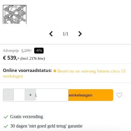
1
/
1
Adviesprijs
€ 575,-
-6%
€ 539,-
(incl. 21% btw)
Online voorraadstatus:
Bestel nu en ontvang binnen circa 15
werkdagen
In winkelwagen
Gratis verzending
30 dagen 'niet goed geld terug' garantie