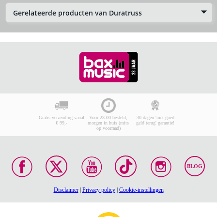
Gerelateerde producten van Duratruss
Gratis verzending vanaf
Voor 23:00 besteld,
30 dagen 'niet goed
€ 99,-
morgen in huis (mits
geld terug' garantie!
op voorraad)
BLOG
Disclaimer
|
Privacy policy
|
Cookie-instellingen