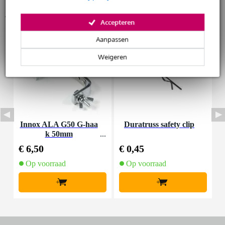
Accessoires (8)
Huur dit product
Accepteren
Aanpassen
Weigeren
Innox ALA G50 G-haa
Duratruss safety clip
D
k 50mm
b
€ 6,50
€ 0,45
€
Op voorraad
Op voorraad
+
+