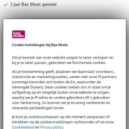
3 jaar Bax Music garantie
Gratis ophalen in de winkel
Kies nu voor 2 jaar extra Bax Music garantie en meer
Cookie-instellingen bij Bax Music
voordelen
€ 26,95 eenmalig
Om je bezoek aan onze website soepel te laten verlopen en
bij je te laten passen, gebruiken we functionele cookies.
%
Huur dit product
Als je toestemming geeft, plaatsen we daarnaast voorkeurs-,
statistische en marketingcookies, samen met onze 15 partners
(sommige bevinden zich buiten de EU, waaronder de
Productinformatie
Verenigde Staten). Deze cookies stellen ons in staat om je
Huur dit product al vanaf 39 euro per maand
surfgedrag op en mogelijk buiten onze website te volgen,
Huur meerdere producten tegelijk: min. € 300,- en max.
Duratruss DT 34 2 C30
waarbij we je IP-adres en unieke gebruikers-ID’s gebruiken
€ 2.500,-
voor herkenning. Zo kunnen we je ervaring verbeteren en
Gratis
hoekstuk 90 graden Special for Roof A
thuisbezorgd of op te halen in de winkel
relevante aanbiedingen tonen.
Al na 4 maanden maandelijks opzegbaar
materiaal: aluminium EN-AW 6082 T6 (AlMgSi1)
De mogelijkheid om je product(en) met korting te kopen
Je kunt je cookievoorkeuren op elk moment aanpassen of
Bekijk alle productspecificaties
Snelle vervanging door Bax Music bij een defect
intrekken via de cookie-instellingen rechtsonder of via onze
Cookiebeleid
en
Privacy policy
.