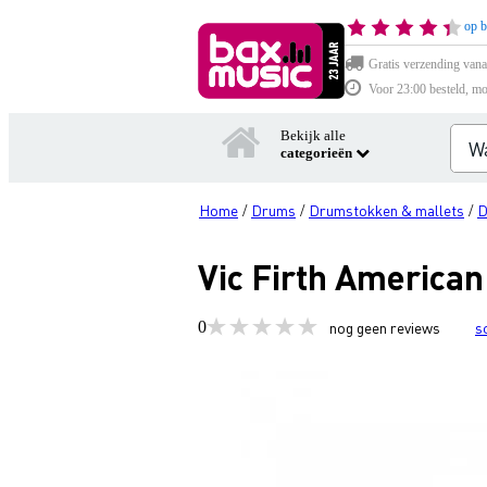
op b
Gratis verzending vana
Voor 23:00 besteld, mo
Bekijk alle
categorieën
Home
Drums
Drumstokken & mallets
D
/
/
/
Vic Firth American
0
nog geen reviews
s