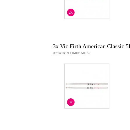
diameter: 0.595 inch (1.51 cm)
2x
3x Vic Firth American Classic 
Artikelnr: 9000-0053-0152
3x