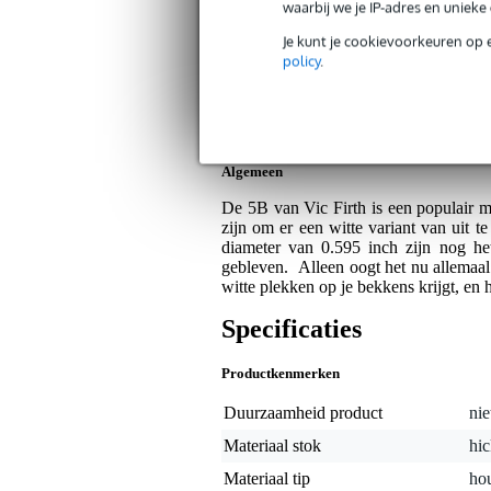
waarbij we je IP-adres en uniek
Artikelnr:
9000-0052-3364
Servicebelofte
Je kunt je cookievoorkeuren op 
policy
.
Bax Music Garantie
: Op dit product krij
Op dit product krijg je alleen garantie op fab
Algemeen
De 5B van Vic Firth is een populair 
zijn om er een witte variant van uit 
diameter van 0.595 inch zijn nog hetz
gebleven. Alleen oogt het nu allemaal e
witte plekken op je bekkens krijgt, en 
Specificaties
Productkenmerken
Duurzaamheid product
nie
Materiaal stok
hi
Materiaal tip
ho