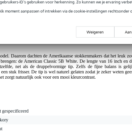
e gebruikers-ID’s gebruiken voor herkenning. Zo kunnen we je ervaring verb
elk moment aanpassen of intrekken via de cookie-instellingen rechtsonder 
g je alleen garantie op fabrieksfouten.
rieksfouten.
Weigeren
Aan
model. Daarom dachten de Amerikaanse stokkenmakers dat het leuk zo
te brengen: de American Classic 5B White. De lengte van 16 inch en d
elfde, net als de druppelvormige tip. Zelfs de fijne balans is gelij
en stuk frisser. De tip is wel naturel gelaten zodat je zeker weten gee
het zorgt natuurlijk ook voor een mooi kleurcontrast.
t gespecificeerd
ckory
ut