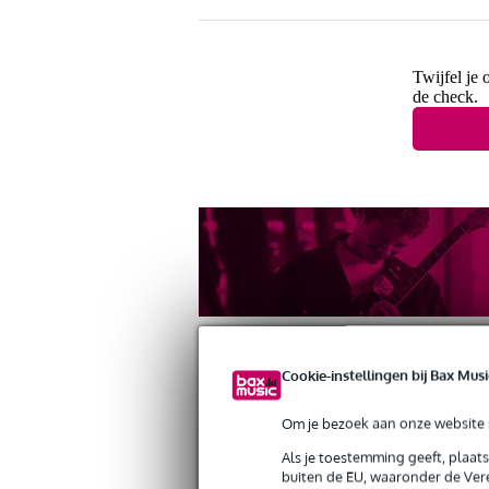
Twijfel je 
de check.
Cookie-instellingen bij Bax Musi
Om je bezoek aan onze website s
Productinformatie
Reviews
(0)
Als je toestemming geeft, plaat
Vic Firth American Classic 5B White 
buiten de EU, waaronder de Vere