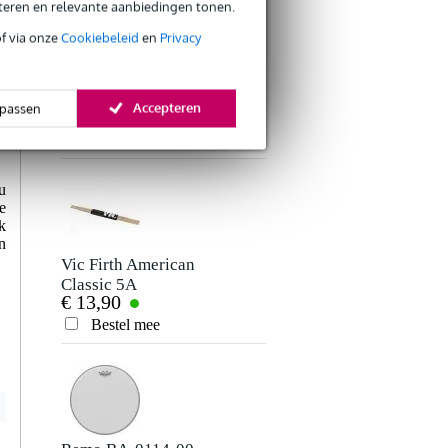
Schrijf zelf een review
eteren en relevante aanbiedingen tonen.
of via onze
Cookiebeleid
en
Privacy
Je naam
Er zijn nog geen reviews voor dit product.
Fazley DK01
drumsleutel
Accepteren
passen
€ 1,95
Je beoordeling
Bestel mee
Je ervaring
u
e
k
n
Vic Firth American
Classic 5A
€ 13,90
drumstokken
hickory met houten
Bestel mee
Verstuur
tip