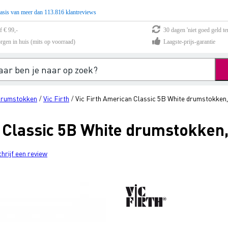
asis van meer dan 113.816 klantreviews
f € 99,-
30 dagen 'niet goed geld te
rgen in huis (mits op voorraad)
Laagste-prijs-garantie
rumstokken
Vic Firth
Vic Firth American Classic 5B White drumstokken,
/
/
 Classic 5B White drumstokken,
chrijf een review