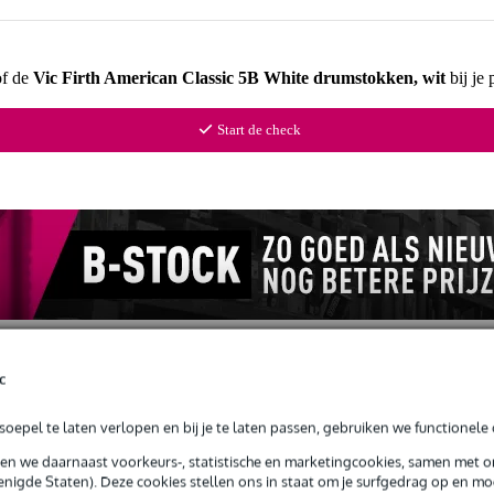
of de
Vic Firth American Classic 5B White drumstokken, wit
bij je
Start de check
c
oepel te laten verlopen en bij je te laten passen, gebruiken we functionele 
sen we daarnaast voorkeurs-, statistische en marketingcookies, samen met 
drumstokken, wit
nigde Staten). Deze cookies stellen ons in staat om je surfgedrag op en mog