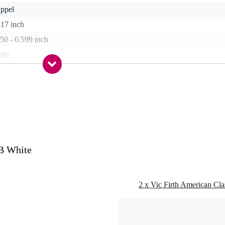
uppel
-17 inch
50 - 0.599 inch
akt
0 gr
0 x 3,5 x 2,0 cm
5B White