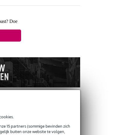
 past? Doe
ANDEREN KOCHTEN OOK
cookies.
onze 15 partners (sommige bevinden zich
elijk buiten onze website te volgen,