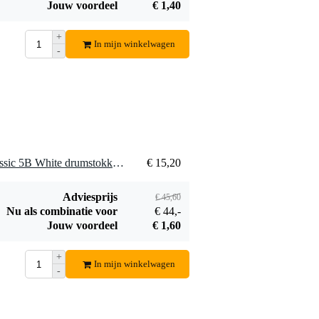
Jouw voordeel
€ 1,40
+
In mijn winkelwagen
-
3 x Vic Firth American Classic 5B White drumstokken, wit
€ 15,20
Adviesprijs
€ 45,60
Nu als combinatie voor
€ 44,-
Jouw voordeel
€ 1,60
+
In mijn winkelwagen
-