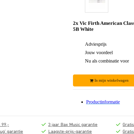
2x Vic Firth American Clas
5B White
Adviesprijs
Jouw voordeel
Nu als combinatie voor
In mijn winkelwagen
Productinformatie
 99,-
3 jaar Bax Music garantie
Grati
ug' garantie
Laagste-prijs-garantie
Grati