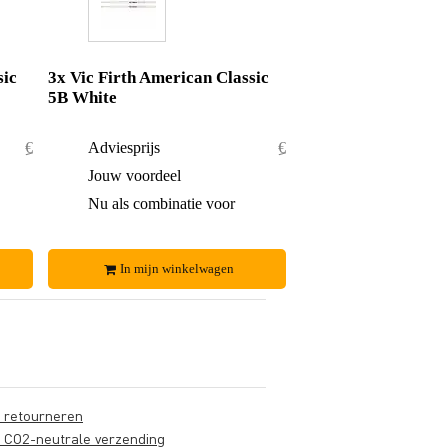
sic
3x Vic Firth American Classic
5B White
€ 30,40
Adviesprijs
€ 45,60
€ 1,40
Jouw voordeel
€ 1,60
€ 29,-
Nu als combinatie voor
€ 44,-
In mijn winkelwagen
s retourneren
s CO2-neutrale verzending