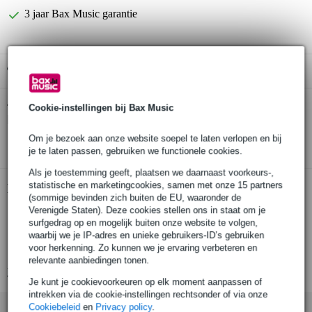
3 jaar Bax Music garantie
Gratis ophalen in de winkel
Promark TX5AN Classic Forward 5A
Cookie-instellingen bij Bax Music
Twijfel je of de
hickory drumstokken
bij je past? Doe de check.
Om je bezoek aan onze website soepel te laten verlopen en bij
Start de check
je te laten passen, gebruiken we functionele cookies.
Als je toestemming geeft, plaatsen we daarnaast voorkeurs-,
statistische en marketingcookies, samen met onze 15 partners
Productinformatie
(sommige bevinden zich buiten de EU, waaronder de
Verenigde Staten). Deze cookies stellen ons in staat om je
1 paar drumstokken
surfgedrag op en mogelijk buiten onze website te volgen,
Promark type: M
waarbij we je IP-adres en unieke gebruikers-ID’s gebruiken
voor herkenning. Zo kunnen we je ervaring verbeteren en
nylon tip
relevante aanbiedingen tonen.
Bekijk alle productspecificaties
Je kunt je cookievoorkeuren op elk moment aanpassen of
intrekken via de cookie-instellingen rechtsonder of via onze
Cookiebeleid
en
Privacy policy
.
Accessoires (6)