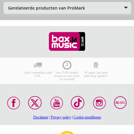
Gerelateerde producten van ProMark
Gratis verzending vanaf
Voor 23:00 besteld,
30 dagen 'niet goed
€ 99,-
morgen in huis (mits
geld terug' garantie!
op voorraad)
BLOG
Disclaimer
|
Privacy policy
|
Cookie-instellingen