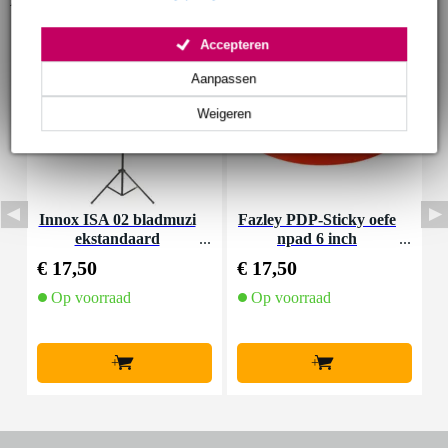
Accepteren
Aanpassen
Weigeren
Innox ISA 02 bladmuzi
Fazley PDP-Sticky oefe
V
ekstandaard
npad 6 inch
€ 17,50
€ 17,50
€
Op voorraad
Op voorraad
+
+