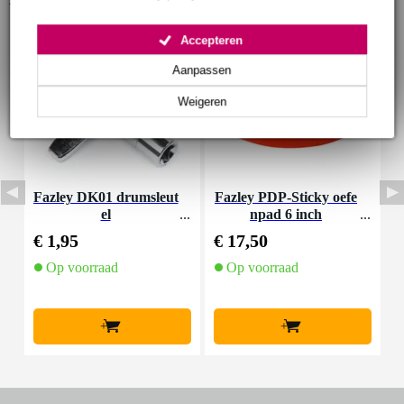
Accepteren
Aanpassen
Weigeren
Fazley DK01 drumsleut
Fazley PDP-Sticky oefe
S
el
npad 6 inch
€ 1,95
€ 17,50
€
Op voorraad
Op voorraad
+
+