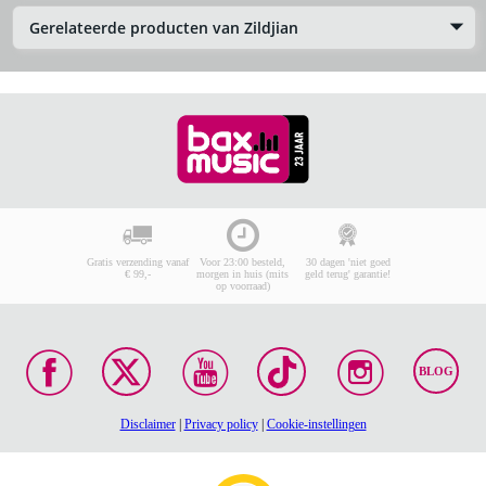
Gerelateerde producten van Zildjian
Gratis verzending vanaf
Voor 23:00 besteld,
30 dagen 'niet goed
€ 99,-
morgen in huis (mits
geld terug' garantie!
op voorraad)
BLOG
Disclaimer
|
Privacy policy
|
Cookie-instellingen