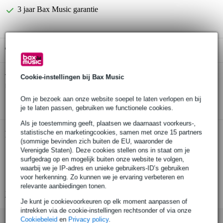
3 jaar Bax Music garantie
Gratis ophalen in de winkel
Zildjian 7AWA 7A Anti-Vibe drumstokken
Twijfel je of de
Cookie-instellingen bij Bax Music
met houten tip
bij je past? Doe de check.
Om je bezoek aan onze website soepel te laten verlopen en bij
Start de check
je te laten passen, gebruiken we functionele cookies.
Als je toestemming geeft, plaatsen we daarnaast voorkeurs-,
statistische en marketingcookies, samen met onze 15 partners
Productinformatie
(sommige bevinden zich buiten de EU, waaronder de
Verenigde Staten). Deze cookies stellen ons in staat om je
7AWA drumstokken
surfgedrag op en mogelijk buiten onze website te volgen,
Lengte: 15,5 inch / 39.37 cm
waarbij we je IP-adres en unieke gebruikers-ID’s gebruiken
voor herkenning. Zo kunnen we je ervaring verbeteren en
Diameter: 0.525 inch / 1,33 cm
relevante aanbiedingen tonen.
Bekijk alle productspecificaties
Je kunt je cookievoorkeuren op elk moment aanpassen of
intrekken via de cookie-instellingen rechtsonder of via onze
Cookiebeleid
en
Privacy policy
.
Accessoires (9)