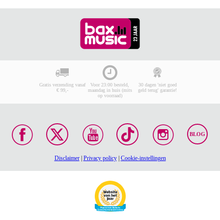
Gratis verzending vanaf
Voor 23:00 besteld,
30 dagen 'niet goed
€ 99,-
maandag in huis (mits
geld terug' garantie!
op voorraad)
BLOG
Disclaimer
|
Privacy policy
|
Cookie-instellingen