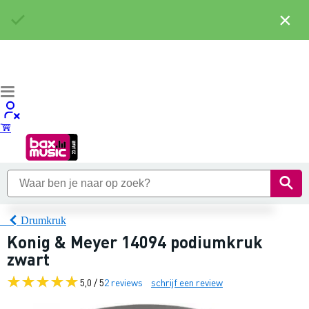
×
Drumkruk
Konig & Meyer 14094 podiumkruk
zwart
5,0 / 5
2 reviews
schrijf een review