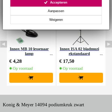
Accepteren
Aanpassen
Weigeren
Innox MB 10 lessenaar
Innox ISA 02 bladmuzi
I
lamp
ekstandaard
€ 4,28
€ 17,50
€
Op voorraad
Op voorraad
+
+
Konig & Meyer 14094 podiumkruk zwart