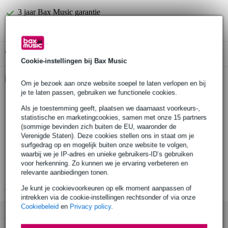
3 jaar Bax Music garantie
Gratis ophalen in de winkel
Cookie-instellingen bij Bax Music
Kies nu voor 2 jaar extra Bax Music garantie en meer
Om je bezoek aan onze website soepel te laten verlopen en bij
voordelen
je te laten passen, gebruiken we functionele cookies.
€ 8,30 eenmalig
Als je toestemming geeft, plaatsen we daarnaast voorkeurs-,
statistische en marketingcookies, samen met onze 15 partners
Productinformatie
(sommige bevinden zich buiten de EU, waaronder de
Verenigde Staten). Deze cookies stellen ons in staat om je
Konig & Meyer 14094
surfgedrag op en mogelijk buiten onze website te volgen,
waarbij we je IP-adres en unieke gebruikers-ID’s gebruiken
podiumkruk
voor herkenning. Zo kunnen we je ervaring verbeteren en
hoogte: 48 - 61 cm
relevante aanbiedingen tonen.
Bekijk alle productspecificaties
Je kunt je cookievoorkeuren op elk moment aanpassen of
intrekken via de cookie-instellingen rechtsonder of via onze
Cookiebeleid
en
Privacy policy
.
Accessoires (8)