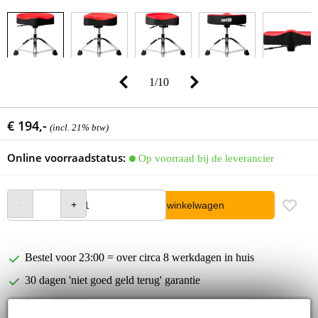
1
/
10
€ 194,-
(incl. 21% btw)
Online voorraadstatus:
Op voorraad bij de leverancier
In winkelwagen
Bestel voor 23:00 = over circa 8 werkdagen in huis
30 dagen 'niet goed geld terug' garantie
3 jaar Bax Music garantie