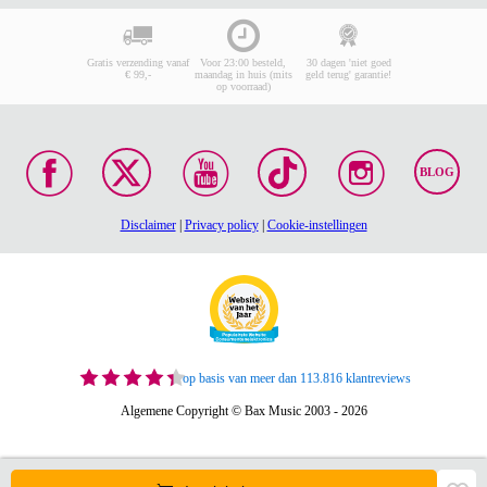
Gratis verzending vanaf
Voor 23:00 besteld,
30 dagen 'niet goed
€ 99,-
maandag in huis (mits
geld terug' garantie!
op voorraad)
BLOG
Disclaimer
|
Privacy policy
|
Cookie-instellingen
op basis van meer dan 113.816 klantreviews
Algemene Copyright © Bax Music 2003 - 2026