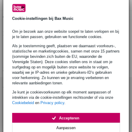
Gratis ophalen in de winkel
Cookie-instellingen bij Bax Music
Om je bezoek aan onze website soepel te laten verlopen en bij
Productinformatie
je te laten passen, gebruiken we functionele cookies.
model: GP-DTH-ASD-RD
Als je toestemming geeft, plaatsen we daarnaast voorkeurs-,
statistische en marketingcookies, samen met onze 15 partners
type: batterijhouder
(sommige bevinden zich buiten de EU, waaronder de
bekleding zitting: velours
Verenigde Staten). Deze cookies stellen ons in staat om je
surfgedrag op en mogelijk buiten onze website te volgen,
Bekijk alle productspecificaties
waarbij we je IP-adres en unieke gebruikers-ID’s gebruiken
voor herkenning. Zo kunnen we je ervaring verbeteren en
relevante aanbiedingen tonen.
Accessoires (8)
Je kunt je cookievoorkeuren op elk moment aanpassen of
intrekken via de cookie-instellingen rechtsonder of via onze
Cookiebeleid
en
Privacy policy
.
Accepteren
Aanpassen