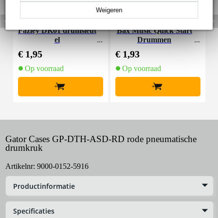
Weigeren
Fazley DK01 drumsleut
Bax Music Quick Start
F
el
Drummen
€ 1,95
€ 1,93
€
Op voorraad
Op voorraad
+
+
Gator Cases GP-DTH-ASD-RD rode pneumatische
drumkruk
Artikelnr:
9000-0152-5916
Productinformatie
Specificaties