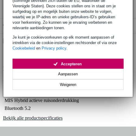
(sommige bevinden zich buiten de EU, waaronder de
3 jaar Bax Music garantie
Verenigde Staten). Deze cookies stellen ons in staat om je
surfgedrag op en mogelijk buiten onze website te volgen,
waarbij we je IP-adres en unieke gebruikers-ID’s gebruiken
voor herkenning. Zo kunnen we je ervaring verbeteren en
Gratis ophalen in de winkel
relevante aanbiedingen tonen.
Je kunt je cookievoorkeuren op elk moment aanpassen of
Kies nu voor 2 jaar extra Bax Music garantie en meer
intrekken via de cookie-instellingen rechtsonder of via onze
voordelen
Cookiebeleid
en
Privacy policy
.
€ 9,55 eenmalig
Accepteren
Productinformatie
Aanpassen
hybride duaal weergavesysteem:
Knowles® gebalanceerd armatuur,
Weigeren
custom dynamische drivers
MIS Hybrid actieve ruisonderdrukking
Bluetooth 5.2
Bekijk alle productspecificaties