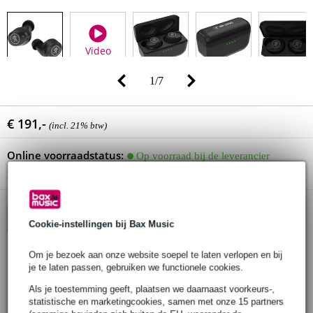
Video
1
/
7
€ 191,-
(incl. 21% btw)
Online voorraadstatus:
Op voorraad bij de leverancier
Nog 5 stuks op voorraad bij de leverancier
In winkelwagen
Cookie-instellingen bij Bax Music
Om je bezoek aan onze website soepel te laten verlopen en bij
je te laten passen, gebruiken we functionele cookies.
Bestel voor 23:00 = over circa 3 werkdagen in huis
Als je toestemming geeft, plaatsen we daarnaast voorkeurs-,
30 dagen 'niet goed geld terug' garantie
statistische en marketingcookies, samen met onze 15 partners