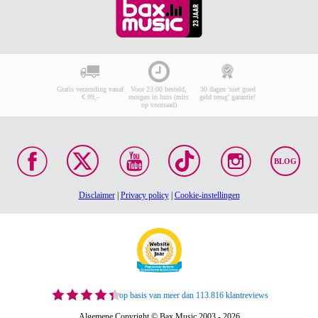
Gratis verzending vanaf
Voor 23:00 besteld,
30 dagen 'niet goed
€ 99,-
morgen in huis (mits
geld terug' garantie!
op voorraad)
BLOG
Disclaimer
|
Privacy policy
|
Cookie-instellingen
op basis van meer dan 113.816 klantreviews
Algemene Copyright © Bax Music 2003 - 2026