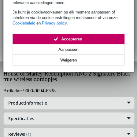
afspeelduur: 6 uur, 24 uur in totaal
relevante aanbiedingen tonen.
opladen: USB-C of Qi Wireless
Je kunt je cookievoorkeuren op elk moment aanpassen of
intrekken via de cookie-instellingen rechtsonder of via onze
Bekijk alle productspecificaties
Cookiebeleid
en
Privacy policy
.
Bekijk ook eens (3)
Accepteren
Aanpassen
Weigeren
House of Marley Redemption ANC 2 Signature Black
true wireless oordopjes
Artikelnr:
9000-0094-6538
Productinformatie
Specificaties
Reviews (1)