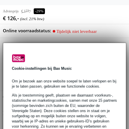
Adviesprijs
€ 177,-
-29%
€ 126,-
(incl. 21% btw)
Online voorraadstatus:
Tijdelijk niet leverbaar
Gratis verzending
30 dagen 'niet goed geld terug' garantie
Cookie-instellingen bij Bax Music
3 jaar Bax Music garantie
Om je bezoek aan onze website soepel te laten verlopen en bij
je te laten passen, gebruiken we functionele cookies.
Als je toestemming geeft, plaatsen we daarnaast voorkeurs-,
Gratis ophalen in de winkel
statistische en marketingcookies, samen met onze 15 partners
(sommige bevinden zich buiten de EU, waaronder de
Verenigde Staten). Deze cookies stellen ons in staat om je
Productinformatie
surfgedrag op en mogelijk buiten onze website te volgen,
waarbij we je IP-adres en unieke gebruikers-ID’s gebruiken
artikelnummer: EM-DE031-SB
voor herkenning. Zo kunnen we je ervaring verbeteren en