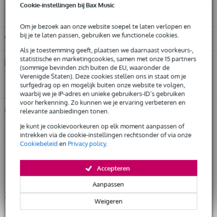
Cookie-instellingen bij Bax Music
Om je bezoek aan onze website soepel te laten verlopen en
bij je te laten passen, gebruiken we functionele cookies.
Gratis ophalen in de winkel
Als je toestemming geeft, plaatsen we daarnaast voorkeurs-,
statistische en marketingcookies, samen met onze 15 partners
Kies nu voor 2 jaar extra Bax Music garantie en meer
(sommige bevinden zich buiten de EU, waaronder de
voordelen
Verenigde Staten). Deze cookies stellen ons in staat om je
€ 46,45 eenmalig
surfgedrag op en mogelijk buiten onze website te volgen,
waarbij we je IP-adres en unieke gebruikers-ID’s gebruiken
voor herkenning. Zo kunnen we je ervaring verbeteren en
%
Huur dit product
relevante aanbiedingen tonen.
Je kunt je cookievoorkeuren op elk moment aanpassen of
intrekken via de cookie-instellingen rechtsonder of via onze
Productinformatie
Huur dit product al vanaf 66 euro per maand
Cookiebeleid
en
Privacy policy
.
Huur meerdere producten tegelijk: min. € 300,- en max.
type: digitale draadloze ontvanger
€ 2.500,-
Gratis
frequentiebereik: 1785-1805 MHz (Z18)
thuisbezorgd of op te halen in de winkel
Accepteren
Al na 4 maanden maandelijks opzegbaar
inbegrepen accessoires:
Aanpassen
De mogelijkheid om je product(en) met korting te kopen
Bekijk alle productspecificaties
Snelle vervanging door Bax Music bij een defect
Weigeren
Bekijk ook eens (4)