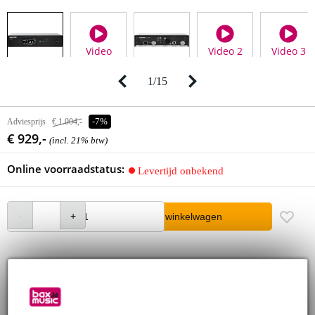
Video
Video 2
Video 3
1
/
15
Adviesprijs
€ 1.004,-
-7%
€ 929,-
(incl. 21% btw)
Online voorraadstatus:
Levertijd onbekend
In winkelwagen
Gratis verzending
30 dagen 'niet goed geld terug' garantie
3 jaar Bax Music garantie