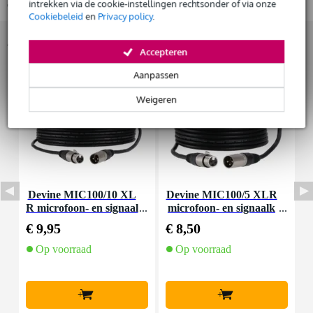
Bekijk alle productspecificaties
intrekken via de cookie-instellingen rechtsonder of via onze
Huur dit product
Cookiebeleid
en
Privacy policy
.
Accessoires (21)
Accepteren
Aanpassen
Weigeren
Devine MIC100/10 XL
Devine MIC100/5 XLR
D
R microfoon- en signaal
microfoon- en signaalk
a
kabel 10 meter
abel 5 meter
€ 9,95
€ 8,50
€
Op voorraad
Op voorraad
+
+