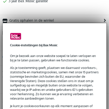
3 jaar Bax Music garantie
Gratis ophalen in de winkel
Kies nu voor 2 jaar extra Bax Music garantie en meer
voordelen
€ 37,95 eenmalig
Cookie-instellingen bij Bax Music
Om je bezoek aan onze website soepel te laten verlopen en
%
Huur dit product
bij je te laten passen, gebruiken we functionele cookies.
Als je toestemming geeft, plaatsen we daarnaast voorkeurs-,
Huur dit product al vanaf 54 euro per maand
Shure BLX288E/SM58-M17 (662-686 MHz)
statistische en marketingcookies, samen met onze 15 partners
Twijfel je of de
dual handheld draadloos
Huur meerdere producten tegelijk: min. € 300,- en max.
(sommige bevinden zich buiten de EU, waaronder de
bij je past? Doe de check.
Verenigde Staten). Deze cookies stellen ons in staat om je
€ 2.500,-
Start de check
Gratis
thuisbezorgd of op te halen in de winkel
surfgedrag op en mogelijk buiten onze website te volgen,
waarbij we je IP-adres en unieke gebruikers-ID’s gebruiken
Al na 4 maanden maandelijks opzegbaar
voor herkenning. Zo kunnen we je ervaring verbeteren en
De mogelijkheid om je product(en) met korting te kopen
relevante aanbiedingen tonen.
Snelle vervanging door Bax Music bij een defect
Productinformatie
Je kunt je cookievoorkeuren op elk moment aanpassen of