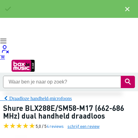
×
Draadloze handheld-microfoons
Shure BLX288E/SM58-M17 (662-686
MHz) dual handheld draadloos
5,0 / 5
4 reviews
schrijf een review