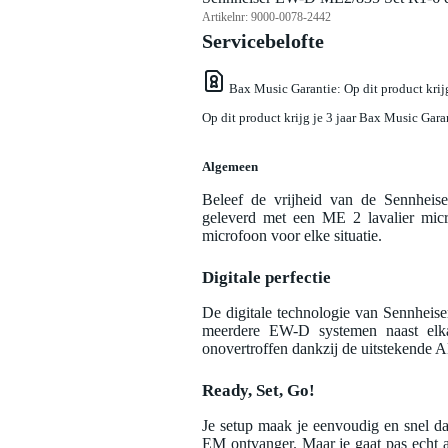
Artikelnr:
9000-0078-2442
Servicebelofte
Bax Music Garantie
: Op dit product kri
Op dit product krijg je 3 jaar Bax Music Gara
Algemeen
Beleef de vrijheid van de Sennheis
geleverd met een ME 2 lavalier mi
microfoon voor elke situatie.
Digitale perfectie
De digitale technologie van Sennheise
meerdere EW-D systemen naast elkaar
onovertroffen dankzij de uitstekende A
Ready, Set, Go!
Je setup maak je eenvoudig en snel d
EM ontvanger. Maar je gaat pas echt 