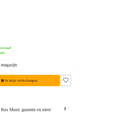
oorraad
tis)
 magazijn
In mijn winkelwagen
a Bax Music garantie en meer