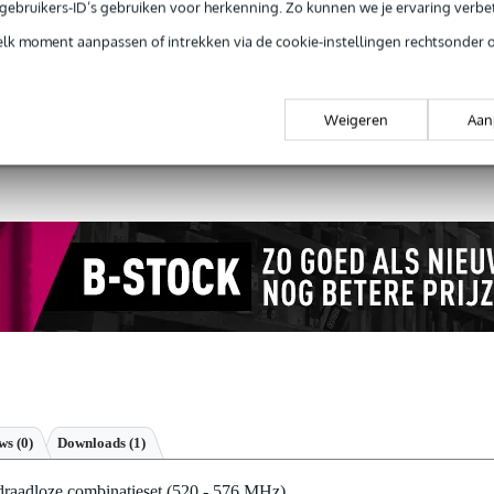
e gebruikers-ID’s gebruiken voor herkenning. Zo kunnen we je ervaring verb
Productinformatie
elk moment aanpassen of intrekken via de cookie-instellingen rechtsonder 
 99,-
3 jaar Bax Music garantie
Grati
Weigeren
Aan
ug' garantie
Laagste-prijs-garantie
Grati
ews
(0)
Downloads (1)
aadloze combinatieset (520 - 576 MHz)