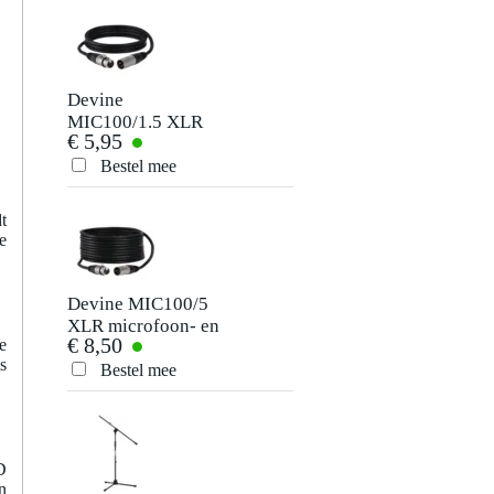
Devine
Procell Alkaline
MIC100/1.5 XLR
Constant PC1500
€ 5,95
€ 6,30
microfoon- en
AA LR06 batterijen
signaalkabel 1.5
10x
Bestel mee
Bestel mee
meter
t
e
Devine MIC100/5
Devine WS 10
XLR microfoon- en
microfoon windkap
€ 8,50
€ 3,50
e
signaalkabel 5
s
meter
Bestel mee
Bestel mee
D
n