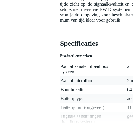
tijde zicht op de signaalkwaliteit e
setups met meerdere EW-D systemen hoe
scan je de omgeving voor beschikbare
mum van tijd klaar voor gebruik.
Specificaties
Productkenmerken
Aantal kanalen draadloos
2
systeem
Aantal microfoons
2 
Bandbreedte
64
Batterij type
acc
Batterijduur (ongeveer)
11
Digitale aansluitingen
ge
draadloos systeem
Duurzaamheid product
nie