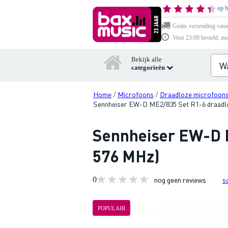
op b
Gratis verzending vana
Voor 23:00 besteld, mo
Bekijk alle
categorieën
Home
Microfoons
Draadloze microfoon
/
/
Sennheiser EW-D ME2/835 Set R1-6 draadlo
Sennheiser EW-D M
576 MHz)
0
nog geen reviews
s
POPULAIR