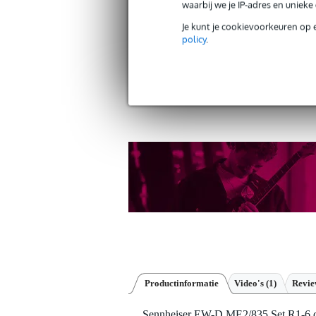
waarbij we je IP-adres en uniek
Je kunt je cookievoorkeuren op 
policy
.
Gratis verzending vanaf €
30 dagen 'niet goed geld ter
Productinformatie
Video's (1)
Revi
Sennheiser EW-D ME2/835 Set R1-6 dr