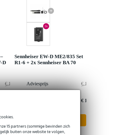
+
2x
 –
Sennheiser EW-D ME2/835 Set
W-D
R1-6 + 2x Sennheiser BA 70
€ 1.413,-
Adviesprijs
€ 1.053,-
€ 31,-
Jouw voordeel
€ 4,-
€ 1.382,-
Nu als combinatie voor
€ 1.049,-
cookies.
In mijn winkelwagen
onze 15 partners (sommige bevinden zich
elijk buiten onze website te volgen,