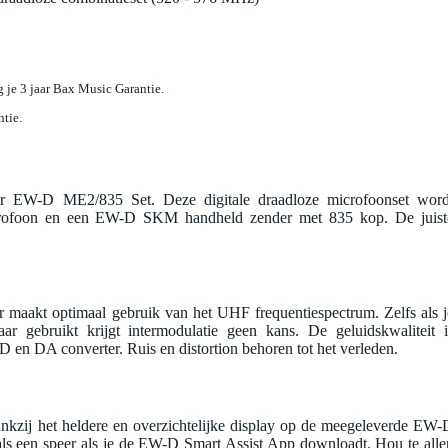
jg je 3 jaar Bax Music Garantie.
ntie.
er EW-D ME2/835 Set. Deze digitale draadloze microfoonset word
crofoon en een EW-D SKM handheld zender met 835 kop. De juist
r maakt optimaal gebruik van het UHF frequentiespectrum. Zelfs als j
 gebruikt krijgt intermodulatie geen kans. De geluidskwaliteit i
D en DA converter. Ruis en distortion behoren tot het verleden.
ankzij het heldere en overzichtelijke display op de meegeleverde EW-
als een speer als je de EW-D Smart Assist App downloadt. Hou te alle