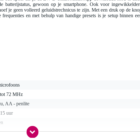
n de batterijstatus, gewoon op je smartphone. Ook voor ingewikkelder
f je geen volleerd geluidstrechnicus te zijn. Met een druk op de kno
 frequenties en met behulp van handige presets is je setup binnen ee
microfoons
 tot 72 MHz
u, AA - penlite
-15 uur
en
t gespecificeerd