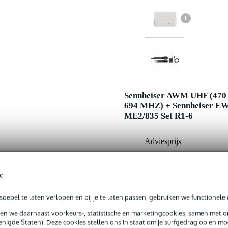
+
Sennheiser AWM UHF (470
694 MHZ) + Sennheiser E
ME2/835 Set R1-6
Adviesprijs
Jouw voordeel
Nu als combinatie voor
c
oepel te laten verlopen en bij je te laten passen, gebruiken we functionele 
In mijn winkelwagen
sen we daarnaast voorkeurs-, statistische en marketingcookies, samen met 
nigde Staten). Deze cookies stellen ons in staat om je surfgedrag op en mog