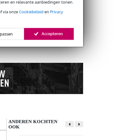
eteren en relevante aanbiedingen tonen.
of via onze
Cookiebeleid
en
Privacy
s retourneren
Accepteren
passen
s CO2-neutrale verzending
ANDEREN KOCHTEN
OOK