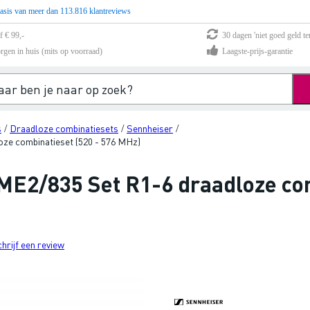
asis van meer dan 113.816 klantreviews
f € 99,-
30 dagen 'niet goed geld te
rgen in huis (mits op voorraad)
Laagste-prijs-garantie
s
Draadloze combinatiesets
Sennheiser
/
/
/
ze combinatieset (520 - 576 MHz)
E2/835 Set R1-6 draadloze com
chrijf een review