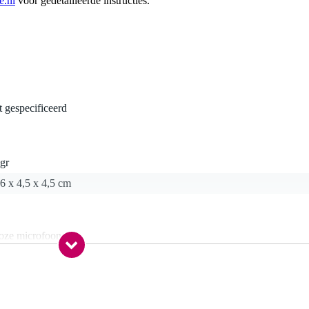
.nl
voor gedetailleerde instructies.
t gespecificeerd
gr
6 x 4,5 x 4,5 cm
loze microfoon
58 en BLX2-Beta58a
men van Shure