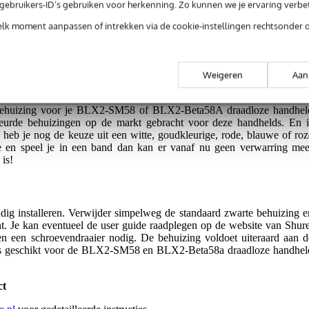
e gebruikers-ID’s gebruiken voor herkenning. Zo kunnen we je ervaring verb
elk moment aanpassen of intrekken via de cookie-instellingen rechtsonder 
jg je 3 jaar Bax Music Garantie.
ntie.
Weigeren
Aan
e behuizing voor je BLX2-SM58 of BLX2-Beta58A draadloze handhel
leurde behuizingen op de markt gebracht voor deze handhelds. En i
n heb je nog de keuze uit een witte, goudkleurige, rode, blauwe of roz
j je en speel je in een band dan kan er vanaf nu geen verwarring mee
is!
dig installeren. Verwijder simpelweg de standaard zwarte behuizing e
t. Je kan eventueel de user guide raadplegen op de website van Shure
ven een schroevendraaier nodig. De behuizing voldoet uiteraard aan d
 is geschikt voor de BLX2-SM58 en BLX2-Beta58a draadloze handhel
ct