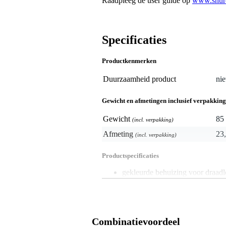
Raadpleeg de user guide op
www.shure
Specificaties
Productkenmerken
Duurzaamheid product
nie
Gewicht en afmetingen inclusief verpakking
Gewicht
85 
(incl. verpakking)
Afmeting
23,
(incl. verpakking)
Productspecificaties
gekleurde behuizing voor draad
geschikt voor Shure BLX2-SM
eenvoudig te installeren
voldoet aan hoge kwaliteitsnor
kleur: zilver
Combinatievoordeel