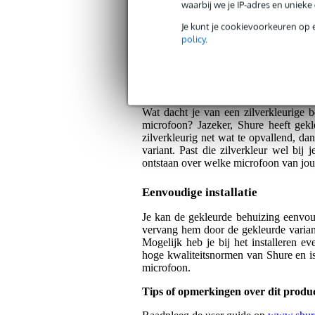
Servicebelofte
waarbij we je IP-adres en uniek
Je kunt je cookievoorkeuren op 
Bax Music Garantie
: Op dit product kri
policy
.
Op dit product krijg je 3 jaar Bax Music Gara
Algemeen
Wat dacht je van een zilverkleurig
microfoon? Jazeker, Shure heeft gek
zilverkleurig net wat te opvallend, da
variant. Past die zilverkleur wel bi
ontstaan over welke microfoon van jou 
Eenvoudige installatie
Je kan de gekleurde behuizing eenvou
vervang hem door de gekleurde varian
Mogelijk heb je bij het installeren e
hoge kwaliteitsnormen van Shure en
microfoon.
Tips of opmerkingen over dit produ