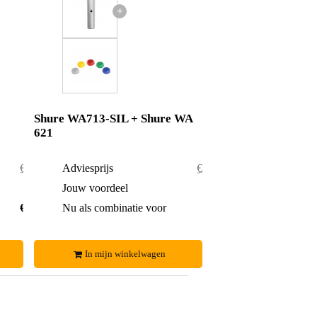
+
Shure WA713-SIL + Shure WA
621
€ 245,-
Adviesprijs
€ 67,90
€ 13,-
Jouw voordeel
€ 0,90
€ 232,-
Nu als combinatie voor
€ 67,-
In mijn winkelwagen