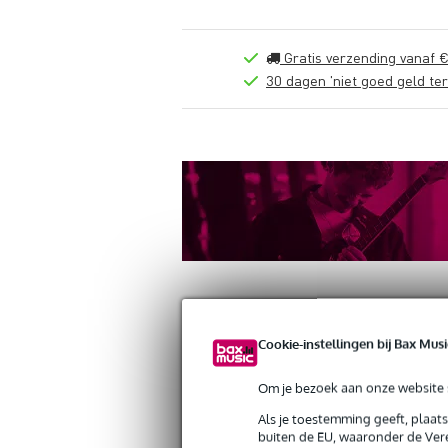
Gratis verzending vanaf €
30 dagen 'niet goed geld ter
Cookie-instellingen bij Bax Musi
Productinformatie
Video's (1)
Revi
Om je bezoek aan onze website s
Shure WA713-SIL behuizing voor BL
Als je toestemming geeft, plaat
Artikelnr:
9000-0016-0034
buiten de EU, waaronder de Vere