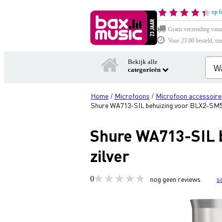
op b
Gratis verzending vana
Voor 23:00 besteld, ma
Bekijk alle
categorieën
Home
Microfoons
Microfoon accessoire
/
/
Shure WA713-SIL behuizing voor BLX2-SM58
Shure WA713-SIL 
zilver
0
nog geen reviews
s