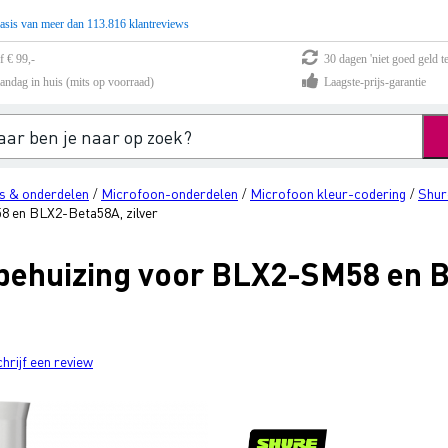
asis van meer dan 113.816 klantreviews
f € 99,-
30 dagen 'niet goed geld te
andag in huis (mits op voorraad)
Laagste-prijs-garantie
s & onderdelen
Microfoon-onderdelen
Microfoon kleur-codering
Shur
/
/
/
 en BLX2-Beta58A, zilver
behuizing voor BLX2-SM58 en 
chrijf een review