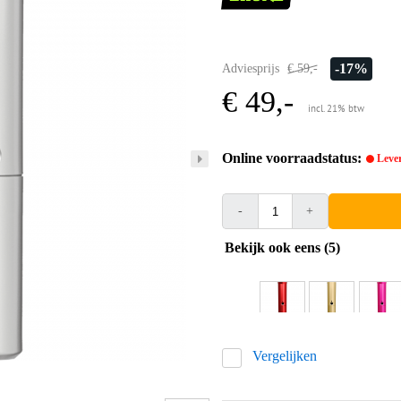
-17%
Adviesprijs
€ 59,-
€ 49,-
incl. 21% btw
Online voorraadstatus:
Lever
-
+
Bekijk ook eens (5)
Vergelijken