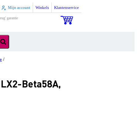
Mijn account
Winkels
Klantenservice
rug' garantie
e
/
BLX2-Beta58A,