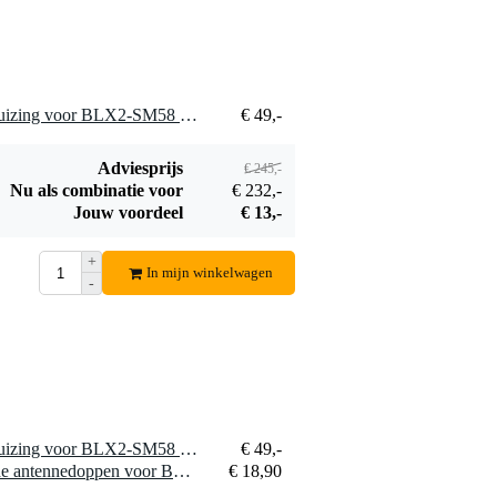
5 x Shure WA713-SIL behuizing voor BLX2-SM58 en BLX2-Beta58A, zilver
€ 49,-
Adviesprijs
€ 245,-
Nu als combinatie voor
€ 232,-
Jouw voordeel
€ 13,-
+
In mijn winkelwagen
-
1 x Shure WA713-SIL behuizing voor BLX2-SM58 en BLX2-Beta58A, zilver
€ 49,-
1 x Shure WA621 gekleurde antennedoppen voor BLX2-handheldzenders
€ 18,90