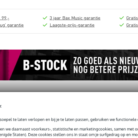
 99,-
3 jaar Bax Music garantie
Grati
ug' garantie
Laagste-prijs-garantie
Grati
c
ews
(0)
Downloads (1)
Nieuws en items (1)
oepel te laten verlopen en bij je te laten passen, gebruiken we functionele 
X2-SM58 en BLX2-Beta58A, zilver
sen we daarnaast voorkeurs-, statistische en marketingcookies, samen met 
nigde Staten). Deze cookies stellen ons in staat om je surfgedrag op en mog