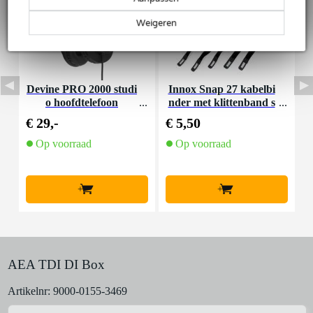
Weigeren
Devine PRO 2000 studi
Innox Snap 27 kabelbi
D
o hoofdtelefoon
nder met klittenband s
mal zwart (10 stuks)
€ 29,-
€ 5,50
€
Op voorraad
Op voorraad
+
+
AEA TDI DI Box
Artikelnr:
9000-0155-3469