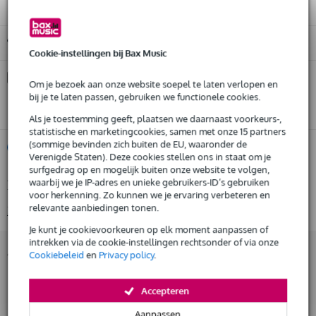
Gratis ophalen in de winkel
Cookie-instellingen bij Bax Music
Kies nu voor 2 jaar extra Bax Music garantie en meer
Om je bezoek aan onze website soepel te laten verlopen en
voordelen
bij je te laten passen, gebruiken we functionele cookies.
€ 18,95 eenmalig
Als je toestemming geeft, plaatsen we daarnaast voorkeurs-,
statistische en marketingcookies, samen met onze 15 partners
(sommige bevinden zich buiten de EU, waaronder de
%
Huur dit product
Verenigde Staten). Deze cookies stellen ons in staat om je
surfgedrag op en mogelijk buiten onze website te volgen,
waarbij we je IP-adres en unieke gebruikers-ID’s gebruiken
Productinformatie
Huur dit product al vanaf 27 euro per maand
voor herkenning. Zo kunnen we je ervaring verbeteren en
Huur meerdere producten tegelijk: min. € 300,- en max.
relevante aanbiedingen tonen.
Bekijk alle productspecificaties
€ 2.500,-
Gratis
thuisbezorgd of op te halen in de winkel
Je kunt je cookievoorkeuren op elk moment aanpassen of
intrekken via de cookie-instellingen rechtsonder of via onze
Al na 4 maanden maandelijks opzegbaar
Accessoires (58)
Cookiebeleid
en
Privacy policy
.
De mogelijkheid om je product(en) met korting te kopen
Snelle vervanging door Bax Music bij een defect
Accepteren
Huur dit product
Aanpassen