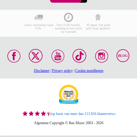
Gratis verzending vanaf
Voor 23:00 besteld,
30 dagen 'niet goed
€ 99,-
maandag in huis (mits
geld terug' garantie!
op voorraad)
BLOG
Disclaimer
|
Privacy policy
|
Cookie-instellingen
op basis van meer dan 113.816 klantreviews
Algemene Copyright © Bax Music 2003 - 2026