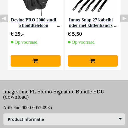
Devine PRO 2000 studi
Innox Snap 27 kabelbi
D
o hoofdtelefoon
nder met klittenband s
mal zwart (10 stuks)
€ 29,-
€ 5,50
€
Op voorraad
Op voorraad
+
+
Image-Line FL Studio Signature Bundle EDU
(download)
Artikelnr:
9000-0052-0985
Productinformatie