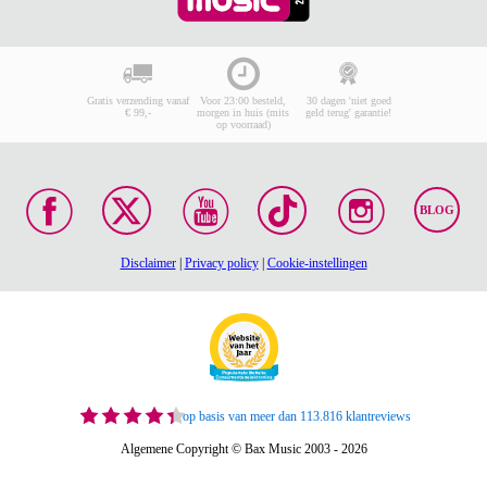
Gratis verzending vanaf
Voor 23:00 besteld,
30 dagen 'niet goed
€ 99,-
morgen in huis (mits
geld terug' garantie!
op voorraad)
BLOG
Disclaimer
|
Privacy policy
|
Cookie-instellingen
op basis van meer dan 113.816 klantreviews
Algemene Copyright © Bax Music 2003 - 2026