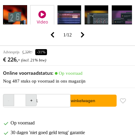
Video
1
/
12
Adviesprijs
€ 329,-
-31%
€ 226,-
(incl. 21% btw)
Online voorraadstatus:
Op voorraad
Nog 487 stuks op voorraad in ons magazijn
In winkelwagen
Op voorraad
30 dagen 'niet goed geld terug' garantie