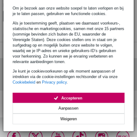
Er zijn geen producten gevonden.
Om je bezoek aan onze website soepel te laten verlopen en bij
je te laten passen, gebruiken we functionele cookies.
Top-10
Advies
Als je toestemming geeft, plaatsen we daarnaast voorkeurs-,
statistische en marketingcookies, samen met onze 15 partners
(sommige bevinden zich buiten de EU, waaronder de
Er zijn geen producten gevonden.
Verenigde Staten). Deze cookies stellen ons in staat om je
surfgedrag op en mogelijk buiten onze website te volgen,
waarbij we je IP-adres en unieke gebruikers-ID’s gebruiken
voor herkenning. Zo kunnen we je ervaring verbeteren en
relevante aanbiedingen tonen.
Je kunt je cookievoorkeuren op elk moment aanpassen of
intrekken via de cookie-instellingen rechtsonder of via onze
Cookiebeleid
en
Privacy policy
.
Accepteren
Gratis verzending vanaf
Voor 23:00 besteld,
30 dagen 'niet goed
Aanpassen
€ 99,-
morgen in huis (mits
geld terug' garantie!
op voorraad)
Weigeren
BLOG