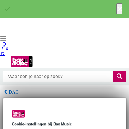
×
DAC
Home
Hoofdtelefoons
Koptelefoon-accessoires & onderdelen
DAC
Sony DAC
Cookie-instellingen bij Bax Music