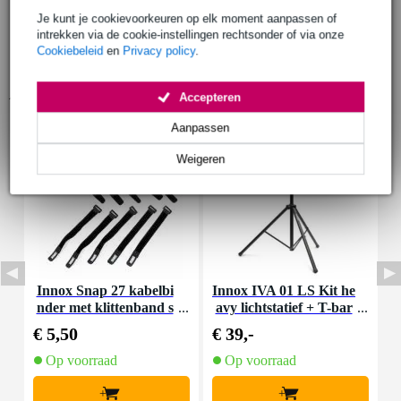
Je kunt je cookievoorkeuren op elk moment aanpassen of
intrekken via de cookie-instellingen rechtsonder of via onze
Cookiebeleid
en
Privacy policy
.
Accessoires (9)
Accepteren
Aanpassen
Weigeren
Innox Snap 27 kabelbi
Innox IVA 01 LS Kit he
I
nder met klittenband s
avy lichtstatief + T-bar
mal zwart (10 stuks)
€ 5,50
€ 39,-
€
Op voorraad
Op voorraad
+
+