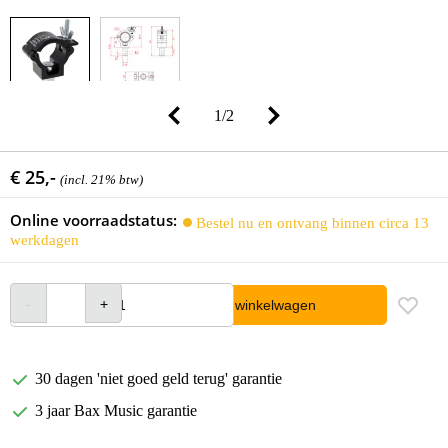
1
/
2
€ 25,-
(incl. 21% btw)
Online voorraadstatus:
Bestel nu en ontvang binnen circa 13
werkdagen
In winkelwagen
30 dagen 'niet goed geld terug' garantie
3 jaar Bax Music garantie