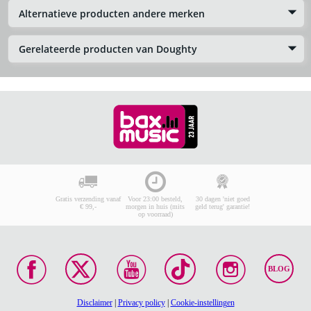
Alternatieve producten andere merken
Gerelateerde producten van Doughty
Gratis verzending vanaf
Voor 23:00 besteld,
30 dagen 'niet goed
€ 99,-
morgen in huis (mits
geld terug' garantie!
op voorraad)
BLOG
Disclaimer
|
Privacy policy
|
Cookie-instellingen