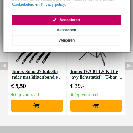
Cookiebeleid
en
Privacy policy
.
Accessoires (9)
Accepteren
Aanpassen
Weigeren
Innox Snap 27 kabelbi
Innox IVA 01 LS Kit he
I
nder met klittenband s
avy lichtstatief + T-bar
mal zwart (10 stuks)
€ 5,50
€ 39,-
€
Op voorraad
Op voorraad
+
+